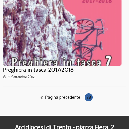
Preghiera in tasca 2017/2018
15 Settembre 2016
access_time
navigate_before
Pagina precedente
28
Arcidiocesi di Trento - piazza Fiera, 2