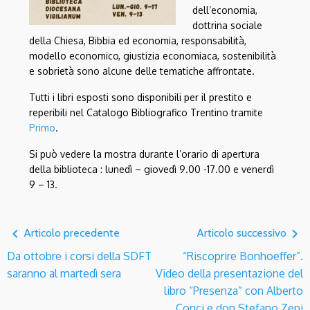
dell’economia,
dottrina sociale
della Chiesa, Bibbia ed economia, responsabilità,
modello economico, giustizia economiaca,
sostenibilità
e sobrietà sono alcune delle tematiche affrontate.
Tutti i libri esposti sono disponibili per il prestito e
reperibili nel Catalogo Bibliografico Trentino tramite
Primo
.
Si può vedere la mostra durante l’orario di apertura
della biblioteca : lunedì – giovedì 9.00 -17.00 e venerdì
9 – 13.
navigate_before
navigate_next
Articolo precedente
Articolo successivo
Da ottobre i corsi della SDFT
“Riscoprire Bonhoeffer”.
saranno al martedì sera
Video della presentazione del
libro “Presenza” con Alberto
Conci e don Stefano Zeni