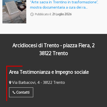
“Arte sacra in Trentino in trasformazione”,
mostra documentaria a cura dei ra…
access_time
Pubblicato il:
21 Luglio 2026
Arcidiocesi di Trento - piazza Fiera, 2
38122 Trento
Area Testimonianza e Impegno sociale
Via Barbacovi, 4 - 38122 Trento
Contatti