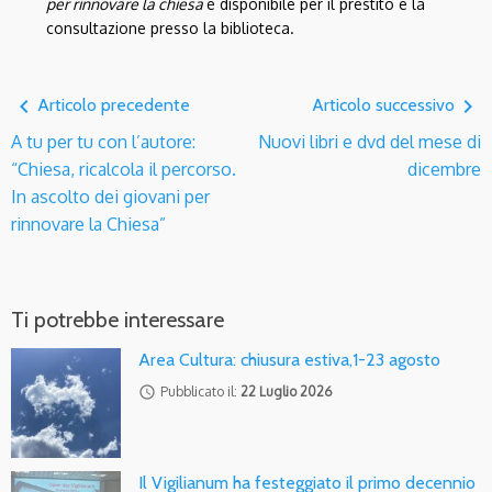
per rinnovare la chiesa
è disponibile per il prestito e la
consultazione presso la biblioteca.
navigate_before
navigate_next
Articolo precedente
Articolo successivo
A tu per tu con l’autore:
Nuovi libri e dvd del mese di
“Chiesa, ricalcola il percorso.
dicembre
In ascolto dei giovani per
rinnovare la Chiesa”
Ti potrebbe interessare
Area Cultura: chiusura estiva,1-23 agosto
access_time
Pubblicato il:
22 Luglio 2026
Il Vigilianum ha festeggiato il primo decennio