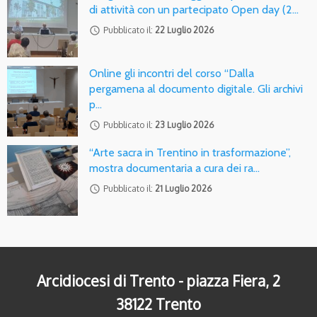
di attività con un partecipato Open day (2…
access_time
Pubblicato il:
22 Luglio 2026
Online gli incontri del corso “Dalla
pergamena al documento digitale. Gli archivi
p…
access_time
Pubblicato il:
23 Luglio 2026
“Arte sacra in Trentino in trasformazione”,
mostra documentaria a cura dei ra…
access_time
Pubblicato il:
21 Luglio 2026
Arcidiocesi di Trento - piazza Fiera, 2
38122 Trento