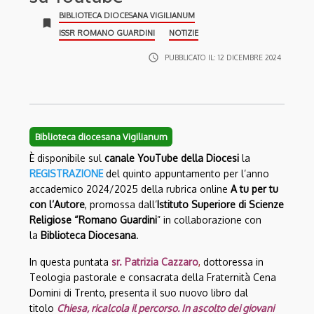
BIBLIOTECA DIOCESANA VIGILIANUM
bookmark
ISSR ROMANO GUARDINI
NOTIZIE
access_time
PUBBLICATO IL:
12 DICEMBRE 2024
Biblioteca diocesana Vigilianum
È disponibile sul
canale YouTube della Diocesi
la
REGISTRAZIONE
del quinto appuntamento per l’anno
accademico 2024/2025 della rubrica online
A tu per tu
con l’Autore
, promossa dall’
Istituto Superiore di Scienze
Religiose “Romano Guardini
” in collaborazione con
la
Biblioteca Diocesana
.
In questa puntata
sr. Patrizia Cazzaro
,
dottoressa in
Teologia pastorale e consacrata della Fraternità Cena
Domini di Trento, presenta il suo nuovo libro dal
titolo
Chiesa, ricalcola il percorso. In ascolto dei giovani