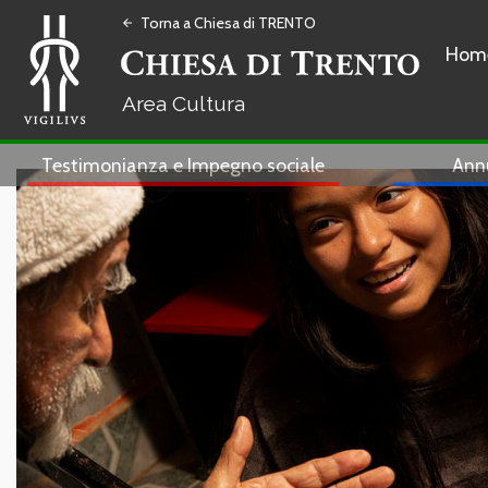
Torna a Chiesa di TRENTO
arrow_back
Hom
Cultura
Testimonianza e Impegno sociale
Ann