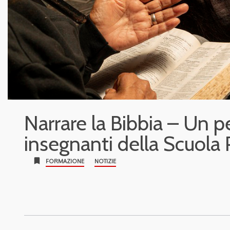
Narrare la Bibbia – Un p
insegnanti della Scuola 
bookmark
FORMAZIONE
NOTIZIE