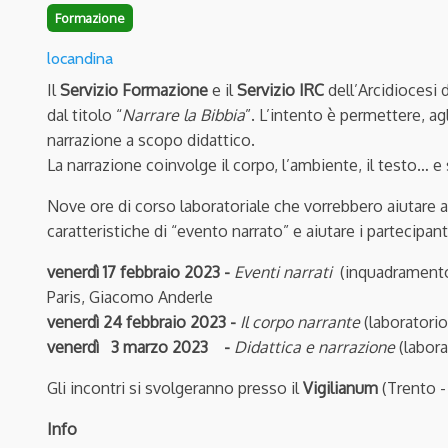
Formazione
locandina
Il
Servizio Formazione
e il
Servizio IRC
dell’Arcidiocesi 
dal titolo “
Narrare la Bibbia
”.
L’intento è permettere, ag
narrazione a scopo didattico.
La narrazione coinvolge il corpo, l’ambiente, il testo… e 
Nove ore di corso laboratoriale che vorrebbero aiutare 
caratteristiche di “evento narrato” e aiutare i partecipanti
venerdì 17 febbraio 2023 -
Eventi narrati
(inquadramento 
Paris, Giacomo Anderle
venerdì 24 febbraio 2023 -
Il corpo narrante
(laboratori
venerdì 3 marzo 2023 -
Didattica e narrazione
(labor
Gli incontri si svolgeranno presso il
Vigilianum
(Trento - 
Info