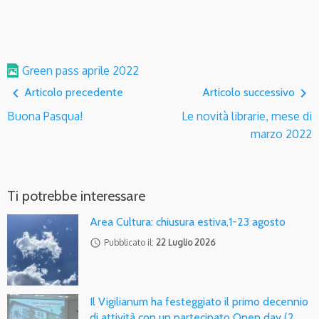
Green pass aprile 2022
navigate_before
navigate_next
Articolo precedente
Articolo successivo
Buona Pasqua!
Le novità librarie, mese di
marzo 2022
Ti potrebbe interessare
Area Cultura: chiusura estiva,1-23 agosto
access_time
Pubblicato il:
22 Luglio 2026
Il Vigilianum ha festeggiato il primo decennio
di attività con un partecipato Open day (2…