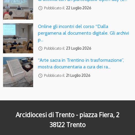
access_time
Pubblicato il:
22 Luglio 2026
Online gli incontri del corso “Dalla
pergamena al documento digitale. Gli archivi
p…
access_time
Pubblicato il:
23 Luglio 2026
“Arte sacra in Trentino in trasformazione”,
mostra documentaria a cura dei ra…
access_time
Pubblicato il:
21 Luglio 2026
Arcidiocesi di Trento - piazza Fiera, 2
38122 Trento