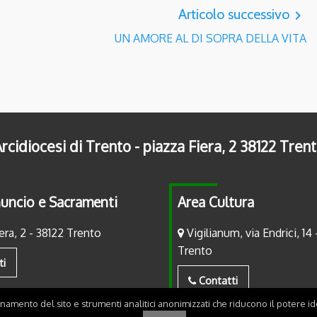
Articolo successivo
navigate_next
UN AMORE AL DI SOPRA DELLA VITA
rcidiocesi di Trento - piazza Fiera, 2 38122 Tren
uncio e Sacramenti
Area Cultura
era, 2 - 38122 Trento
Vigilianum, via Endrici, 14 
Trento
ti
Contatti
onamento del sito e strumenti analitici anonimizzati che riducono il potere ide