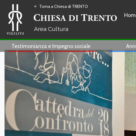
Torna a Chiesa di TRENTO
arrow_back
Hom
Cultura
Testimonianza e Impegno sociale
Ann