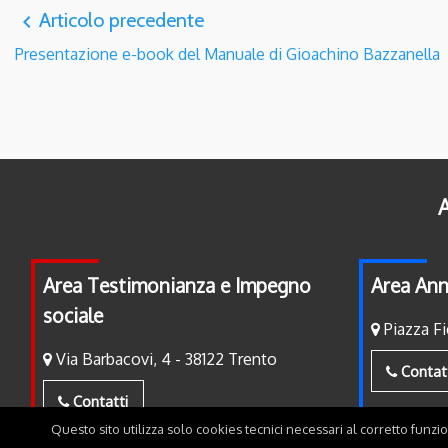
Articolo precedente
navigate_before
Presentazione e-book del Manuale di Gioachino Bazzanella
A
Area Testimonianza e Impegno
Area Ann
sociale
Piazza Fi
Via Barbacovi, 4 - 38122 Trento
Contat
Contatti
Questo sito utilizza solo cookies tecnici necessari al corretto funzi