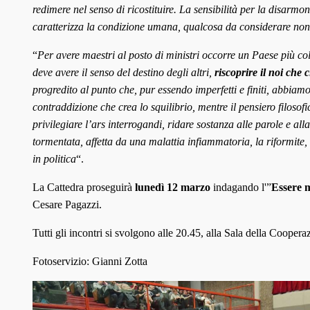
redimere nel senso di ricostituire. La sensibilità per la disarmon
caratterizza la condizione umana, qualcosa da considerare no
“
Per avere maestri al posto di ministri occorre un Paese più co
deve avere il senso del destino degli altri,
riscoprire il noi che
progredito al punto che, pur essendo imperfetti e finiti, abbiam
contraddizione che crea lo squilibrio, mentre il pensiero filosofi
privilegiare l’ars interrogandi, ridare sostanza alle parole e a
tormentata, affetta da una malattia infiammatoria, la riformite,
in politica
“.
La Cattedra proseguirà
lunedì 12 marzo
indagando l'”
Essere 
Cesare Pagazzi.
Tutti gli incontri si svolgono alle 20.45, alla Sala della Coopera
Fotoservizio: Gianni Zotta