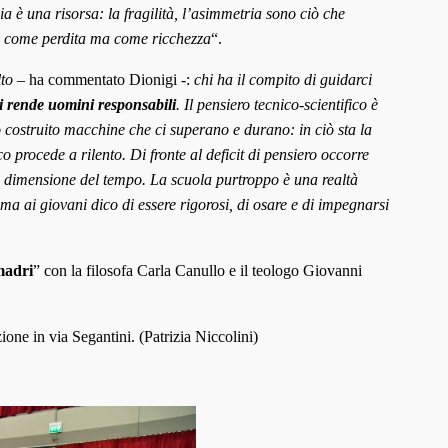
ia è una risorsa: la fragilità, l’asimmetria sono ciò che
n come perdita ma come ricchezza
“.
lto
– ha commentato Dionigi -:
chi ha il compito di guidarci
 ci rende uomini responsabili
.
Il pensiero tecnico-scientifico è
o costruito macchine che ci superano e durano: in ciò sta la
co procede a rilento. Di fronte al deficit di pensiero occorre
lla dimensione del tempo. La scuola purtroppo è una realtà
 ma ai giovani dico di essere rigorosi, di osare e di impegnarsi
madri
” con la filosofa Carla Canullo e il teologo Giovanni
zione in via Segantini. (Patrizia Niccolini)