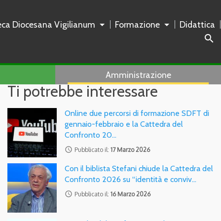
teca Diocesana Vigilianum
Formazione
Didattica
search
Amministrazione
Ti potrebbe interessare
Online due percorsi di formazione SDFT di
gennaio-febbraio e la Cattedra del
Confronto 20…
access_time
Pubblicato il:
17 Marzo 2026
Con il biblista Stefani chiude la Cattedra del
Confronto 2026 su “identità e conviv…
access_time
Pubblicato il:
16 Marzo 2026