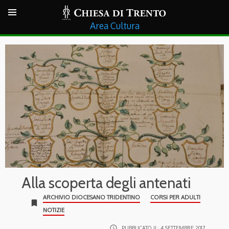
Cultura
Alla scoperta degli antenati
ARCHIVIO DIOCESANO TRIDENTINO
CORSI PER ADULTI
bookmark
NOTIZIE
access_time
PUBBLICATO IL:
4 SETTEMBRE 2017