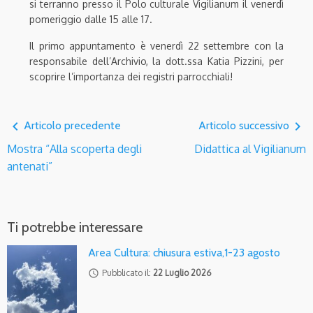
si terranno presso il Polo culturale Vigilianum il venerdì
pomeriggio dalle 15 alle 17.
Il primo appuntamento è venerdì 22 settembre con la
responsabile dell’Archivio, la dott.ssa Katia Pizzini, per
scoprire l’importanza dei registri parrocchiali!
navigate_before
navigate_next
Articolo precedente
Articolo successivo
Mostra “Alla scoperta degli
Didattica al Vigilianum
antenati”
Ti potrebbe interessare
Area Cultura: chiusura estiva,1-23 agosto
access_time
Pubblicato il:
22 Luglio 2026