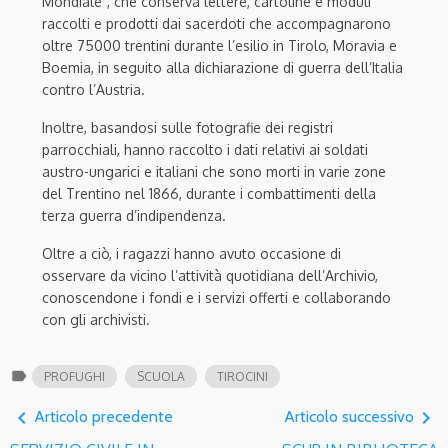
Mondiale”, che conserva lettere, cartoline e moduli
raccolti e prodotti dai sacerdoti che accompagnarono
oltre 75000 trentini durante l’esilio in Tirolo, Moravia e
Boemia, in seguito alla dichiarazione di guerra dell’Italia
contro l’Austria.
Inoltre, basandosi sulle fotografie dei registri
parrocchiali, hanno raccolto i dati relativi ai soldati
austro-ungarici e italiani che sono morti in varie zone
del Trentino nel 1866, durante i combattimenti della
terza guerra d’indipendenza.
Oltre a ciò, i ragazzi hanno avuto occasione di
osservare da vicino l’attività quotidiana dell’Archivio,
conoscendone i fondi e i servizi offerti e collaborando
con gli archivisti.
label
PROFUGHI
SCUOLA
TIROCINI
navigate_before
navigate_next
Articolo precedente
Articolo successivo