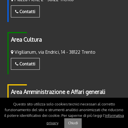
Contatti
Area Cultura
Vigilianum, via Endrici, 14 - 38122 Trento
Contatti
Area Amministrazione e Affari generali
Piazza Fiera, 2 - 38122 Trento
Questo sito utilizza solo cookies tecnici necessari al corretto
funzionamento del sito e strumenti analitici anonimizzati che riducono
il potere identificativo dei cookie. Per saperne di più leggi l'
informativa
Contatti
privacy
.
Chiudi