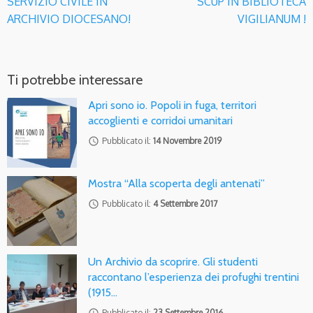
SERVIZIO CIVILE IN
SCUP IN BIBLIOTECA
ARCHIVIO DIOCESANO!
VIGILIANUM !
Ti potrebbe interessare
Apri sono io. Popoli in fuga, territori
accoglienti e corridoi umanitari
access_time
Pubblicato il:
14 Novembre 2019
Mostra “Alla scoperta degli antenati”
access_time
Pubblicato il:
4 Settembre 2017
Un Archivio da scoprire. Gli studenti
raccontano l’esperienza dei profughi trentini
(1915…
access_time
Pubblicato il:
23 Settembre 2016