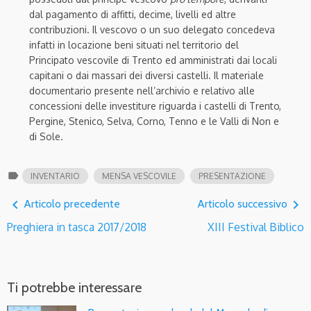
dal pagamento di affitti, decime, livelli ed altre
contribuzioni. Il vescovo o un suo delegato concedeva
infatti in locazione beni situati nel territorio del
Principato vescovile di Trento ed amministrati dai locali
capitani o dai massari dei diversi castelli. Il materiale
documentario presente nell’archivio e relativo alle
concessioni delle investiture riguarda i castelli di Trento,
Pergine, Stenico, Selva, Corno, Tenno e le Valli di Non e
di Sole.
label
INVENTARIO
MENSA VESCOVILE
PRESENTAZIONE
navigate_before
navigate_next
Articolo precedente
Articolo successivo
Preghiera in tasca 2017/2018
XIII Festival Biblico
Ti potrebbe interessare