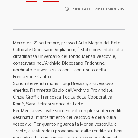
access_time
PUBBLICATO IL:
20 SETTEMBRE 2016
Mercoledì 21 settembre, presso l’Aula Magna del Polo
Culturale Diocesano Vigilianum, è stato presentato alla
cittadinanza l’inventario del fondo Mensa Vescovile,
conservato nell’Archivio Diocesano Tridentino,
riordinato e inventariato con il contributo della
Fondazione Caritro.
Sono intervenuti mons. Luigi Bressan, arcivescovo
emerito, Fiammetta Baldo dell’Archivio Provinciale,
Cinzia Groff e Francesca Tecilla della Cooperativa
Koinè, Sara Retrosi storica dell’arte.
Per Mensa vescovile si intende il complesso dei redditi
destinati al mantenimento del vescovo e della curia
vescovile. Per quanto riguarda la Mensa vescovile di
Trento, questi redditi provenivano dalle rendite sui beni
posseduti dal principe vescovo
pro tempore
, derivanti