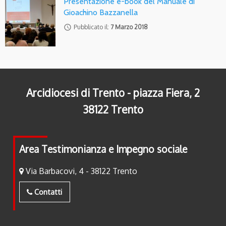
Presentazione e-book del Manuale di
Gioachino Bazzanella
access_time
Pubblicato il:
7 Marzo 2018
Arcidiocesi di Trento - piazza Fiera, 2
38122 Trento
Area Testimonianza e Impegno sociale
Via Barbacovi, 4 - 38122 Trento
Contatti