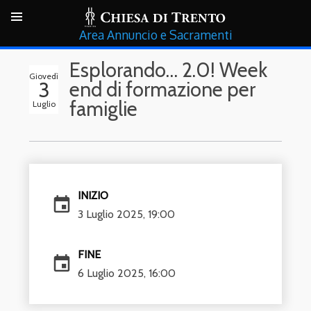
Annuncio e Sacramenti
Esplorando… 2.0! Week
Giovedì
3
end di formazione per
famiglie
Luglio
INIZIO
event
3 Luglio 2025, 19:00
FINE
event
6 Luglio 2025, 16:00