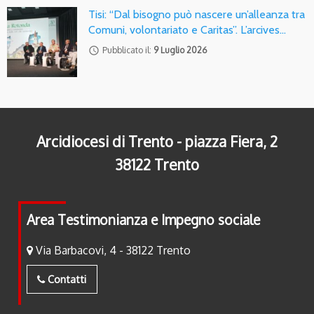
Tisi: “Dal bisogno può nascere un’alleanza tra
Comuni, volontariato e Caritas”. L’arcives…
access_time
Pubblicato il:
9 Luglio 2026
Arcidiocesi di Trento - piazza Fiera, 2
38122 Trento
Area Testimonianza e Impegno sociale
Via Barbacovi, 4 - 38122 Trento
Contatti