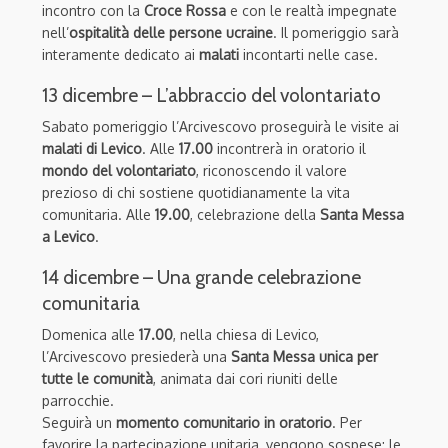
incontro con la
Croce Rossa
e con le realtà impegnate
nell’
ospitalità delle persone ucraine
. Il pomeriggio sarà
interamente dedicato ai
malati
incontarti nelle case.
13 dicembre – L’abbraccio del volontariato
Sabato pomeriggio l’Arcivescovo proseguirà le visite ai
malati di Levico
. Alle
17.00
incontrerà in oratorio il
mondo del volontariato
, riconoscendo il valore
prezioso di chi sostiene quotidianamente la vita
comunitaria. Alle
19.00
, celebrazione della
Santa Messa
a Levico
.
14 dicembre – Una grande celebrazione
comunitaria
Domenica alle
17.00
, nella chiesa di Levico,
l’Arcivescovo presiederà una
Santa Messa unica per
tutte le comunità
, animata dai cori riuniti delle
parrocchie.
Seguirà un
momento comunitario in oratorio
. Per
favorire la partecipazione unitaria, vengono sospese:
le