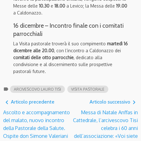
Messe delle
10.30
e
18.00
a Levico;
la Messa delle
19.00
a Caldonazzo.
16 dicembre – Incontro finale con i comitati
parrocchiali
La Visita pastorale troverà il suo compimento
martedì 16
dicembre alle 20.00
, con l’incontro a Caldonazzo dei
comitati delle otto parrocchie
, dedicato alla
condivisione e al discernimento sulle prospettive
pastorali future.
label
ARCIVESCOVO LAURO TISI
VISITA PASTORALE
navigate_before
navigate_next
Articolo precedente
Articolo successivo
Ascolto e accompagnamento
Messa di Natale Anffas in
del malato, nuovo incontro
Cattedrale, l’arcivescovo Tisi
della Pastorale della Salute.
celebra i 60 anni
Ospite don Simone Valeriani
dell’associazione: «Voi siete