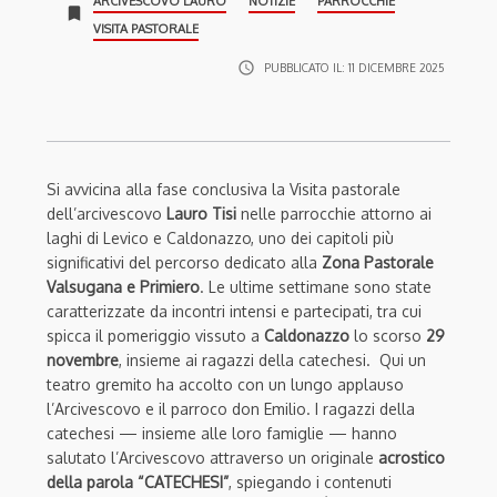
ARCIVESCOVO LAURO
NOTIZIE
PARROCCHIE
bookmark
VISITA PASTORALE
access_time
PUBBLICATO IL:
11 DICEMBRE 2025
Si avvicina alla fase conclusiva la Visita pastorale
dell’arcivescovo
Lauro Tisi
nelle parrocchie attorno ai
laghi di Levico e Caldonazzo, uno dei capitoli più
significativi del percorso dedicato alla
Zona Pastorale
Valsugana e Primiero
. Le ultime settimane sono state
caratterizzate da incontri intensi e partecipati, tra cui
spicca il pomeriggio vissuto a
Caldonazzo
lo scorso
29
novembre
, insieme ai ragazzi della catechesi. Qui un
teatro gremito ha accolto con un lungo applauso
l’Arcivescovo e il parroco don Emilio. I ragazzi della
catechesi — insieme alle loro famiglie — hanno
salutato l’Arcivescovo attraverso un originale
acrostico
della parola “CATECHESI”
, spiegando i contenuti