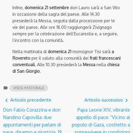
Infine,
domenica 21 settembre
don Lauro sarà a San Vito
in occasione della sagra del paese. Alle 14.30
presiederà
la Messa, seguita dalla processione per le
vie del paese. Alle ore 1
8.00
raggiungerà Zivignago
sempre per la celebrazione dell’Eucarestia e, a
seguire,
l’i
ncontro con la comunità.
Nella mattinata di
domenica 21
monsignor Tisi sarà
a
Rovereto
per il saluto alla comunità dei
frati francescani
conventuali
. Alle 10.30 presiederà la
Messa
nella
chiesa
di San Giorgio
.
label
VISITA PASTORALE
navigate_before
navigate_next
Articolo precedente
Articolo successivo
Don Fabio Corazzina e don
Papa Leone XIV, vibrante
Nandino Capovilla: due
appello di pace: “Vicino al
appuntamenti per parlare di
popolo di Gaza, costretto a
pace, disarmo e giustizia. 19
sopravvivere in condizioni