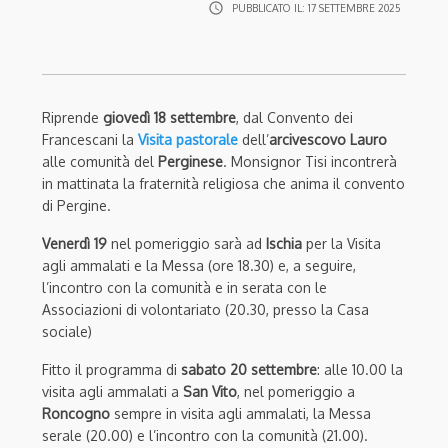
access_time
PUBBLICATO IL:
17 SETTEMBRE 2025
Riprende
giovedì 18 settembre
, dal Convento dei
Francescani la
Visita pastorale
dell’
arcivescovo Lauro
alle comunità del
Perginese
. Monsignor Tisi incontrerà
in mattinata la fraternità religiosa che anima il convento
di Pergine.
Venerdì 19
nel pomeriggio sarà ad
Ischia
per la
Visita
agli ammalati e la Messa (ore 18.30) e, a seguire,
l’i
ncontro con la comunità e in serata con le
Associazioni di volontariato (20.30, presso la Casa
sociale)
Fitto il programma di
sabato 20 settembre
: alle 10.00
la
visita agli ammalati a
San Vito
, nel pomeriggio a
Roncogno
sempre in visita agli ammalati, la Messa
serale (20.00) e l’incontro con la comunità (21.00).