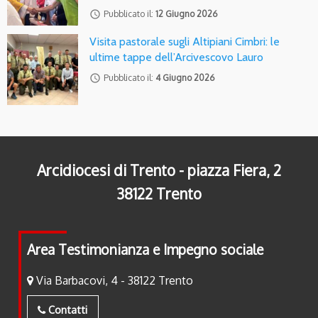
access_time
Pubblicato il:
12 Giugno 2026
Visita pastorale sugli Altipiani Cimbri: le
ultime tappe dell’Arcivescovo Lauro
access_time
Pubblicato il:
4 Giugno 2026
Arcidiocesi di Trento - piazza Fiera, 2
38122 Trento
Area Testimonianza e Impegno sociale
Via Barbacovi, 4 - 38122 Trento
Contatti