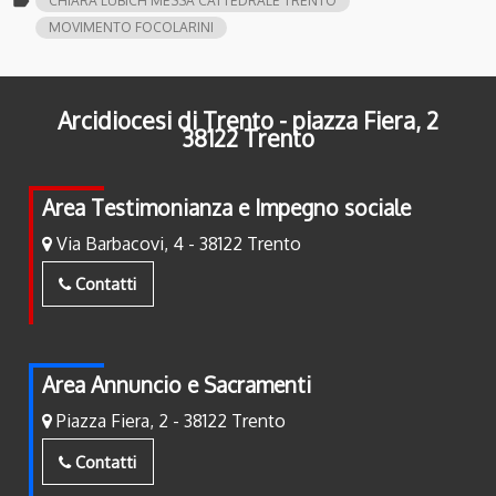
label
CHIARA LUBICH MESSA CATTEDRALE TRENTO
MOVIMENTO FOCOLARINI
Arcidiocesi di Trento - piazza Fiera, 2
38122 Trento
Area Testimonianza e Impegno sociale
Via Barbacovi, 4 - 38122 Trento
Contatti
Area Annuncio e Sacramenti
Piazza Fiera, 2 - 38122 Trento
Contatti