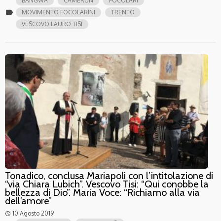
BANGWA
CAMERUN
FOCOLARI
label
MOVIMENTO FOCOLARINI
TRENTO
VESCOVO LAURO TISI
Tonadico, conclusa Mariapoli con l’intitolazione di
“via Chiara Lubich”. Vescovo Tisi: “Qui conobbe la
bellezza di Dio”. Maria Voce: “Richiamo alla via
dell’amore”
10 Agosto 2019
access_time