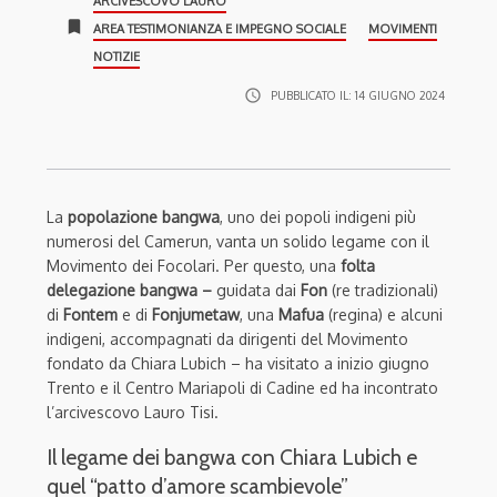
ARCIVESCOVO LAURO
bookmark
AREA TESTIMONIANZA E IMPEGNO SOCIALE
MOVIMENTI
NOTIZIE
access_time
PUBBLICATO IL:
14 GIUGNO 2024
La
popolazione bangwa
, uno dei popoli indigeni più
numerosi del Camerun, vanta un solido legame con il
Movimento dei Focolari. Per questo, una
folta
delegazione bangwa –
guidata dai
Fon
(re tradizionali)
di
Fontem
e di
Fonjumetaw
, una
Mafua
(regina) e alcuni
indigeni, accompagnati da dirigenti del Movimento
fondato da Chiara Lubich – ha visitato a inizio giugno
Trento e il Centro Mariapoli di Cadine ed ha incontrato
l’arcivescovo Lauro Tisi.
Il legame dei bangwa con Chiara Lubich e
quel “patto d’amore scambievole”