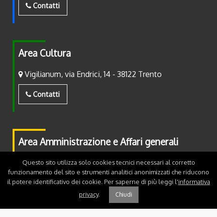
Contatti
Area Cultura
Vigilianum, via Endrici, 14 - 38122 Trento
Contatti
Area Amministrazione e Affari generali
Piazza Fiera, 2 - 38122 Trento
Questo sito utilizza solo cookies tecnici necessari al corretto
funzionamento del sito e strumenti analitici anonimizzati che riducono
il potere identificativo dei cookie. Per saperne di più leggi l'
informativa
Contatti
privacy
.
Chiudi