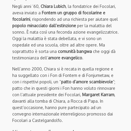
Negli anni ’60,
Chiara Lubich
, la fondatrice dei Focolari,
aveva inviato a
Fontem un gruppo di focolarine e
focolarini
, rispondendo ad una richiesta per aiutare quel
popolo minacciato dall’estinzione
per la malattia del
sonno. È nata così una feconda azione evangelizzatrice.
Oggi la malattia è stata debellata, e vi sono un
ospedale ed una scuola, oltre ad altre opere. Ma
soprattutto è sorta una
comunità bangwa
che oggi dà
testimonianza dell’
amore evangelico
.
Nell’anno 2000, Chiara si è recata in quella regione e
ha suggellato con i Fon di Fontem e di Fonjumetaw, e
con i rispettivi popoli, un “
patto d’amore scambievole
”;
patto che in questi giorni i Fon hanno voluto rinnovare
con l’attuale presidente dei Focolari,
Margaret Karram
,
davanti alla tomba di Chiara, a Rocca di Papa. In
quest’occasione, hanno pure partecipato ad un
convegno internazionale interreligioso promosso dai
Focolari a Castelgandolfo.