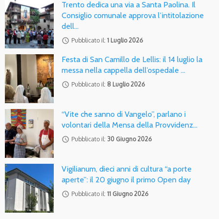
Trento dedica una via a Santa Paolina. Il
Consiglio comunale approva l’intitolazione
dell…
access_time
Pubblicato il:
1 Luglio 2026
Festa di San Camillo de Lellis: il 14 luglio la
messa nella cappella dell’ospedale …
access_time
Pubblicato il:
8 Luglio 2026
“Vite che sanno di Vangelo”, parlano i
volontari della Mensa della Provvidenz…
access_time
Pubblicato il:
30 Giugno 2026
Vigilianum, dieci anni di cultura “a porte
aperte”: il 20 giugno il primo Open day
access_time
Pubblicato il:
11 Giugno 2026