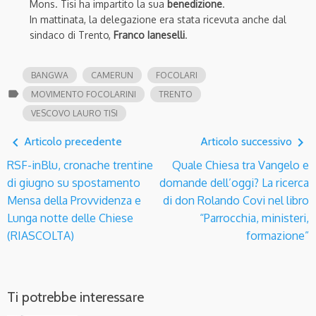
Mons. Tisi ha impartito la sua
benedizione
.
In mattinata, la delegazione era stata ricevuta anche dal
sindaco di Trento,
Franco Ianeselli
.
BANGWA
CAMERUN
FOCOLARI
label
MOVIMENTO FOCOLARINI
TRENTO
VESCOVO LAURO TISI
navigate_before
navigate_next
Articolo precedente
Articolo successivo
RSF-inBlu, cronache trentine
Quale Chiesa tra Vangelo e
di giugno su spostamento
domande dell’oggi? La ricerca
Mensa della Provvidenza e
di don Rolando Covi nel libro
Lunga notte delle Chiese
“Parrocchia, ministeri,
(RIASCOLTA)
formazione”
Ti potrebbe interessare