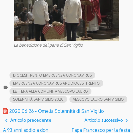
La benedizione del pane di San Vigilio
DIOCESI TRENTO EMERGENZA CORONAVIRUS
EMERGENZA CORONAVIRUS ARCIDIOCESI TRENTO
label
LETTERA ALLA COMUNITÀ VESCOVO LAURO
SOLENNITÀ SAN VIGILIO 2020
VESCOVO LAURO SAN VIGILIO
2020 06 26 - Omelia Solennità di San Vigilio
navigate_before
navigate_next
Articolo precedente
Articolo successivo
A 93 anni addio a don
Papa Francesco per la festa