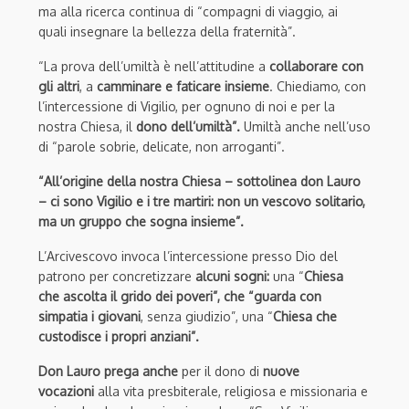
ma alla ricerca continua di “compagni di viaggio, ai
quali insegnare la bellezza della fraternità”.
“La prova
dell’umiltà
è
nell’attitudine
a
collaborare con
gli altri
, a
c
amminare
e faticare
insieme
.
Chiediamo, con
l’intercessione di Vigilio, per ognuno di noi e per la
nostra Chiesa
,
il
dono dell’umiltà”.
Umiltà anche nell’uso
di “parole
s
obrie
,
delicate
,
non arroganti”
.
“All’origine della
nostra
C
hiesa – sottolinea don Lauro
–
ci sono Vigilio e i tre martiri:
non un vescovo solitario,
ma un gruppo che sogna insieme”
.
L’Arcivescovo invoca l’intercessione presso Dio del
patrono per
concretizzare
alcuni
sogni:
una “
Chiesa
che
ascolta il grido de
i poveri”,
che “guarda con
simpatia i giovani
, senza giudizio”,
u
na “
Chiesa
che
custodisce i propri
anziani”.
Don Lauro prega anche
per
il dono di
nuove
vocazioni
alla vita presbiterale, religiosa e missionaria e