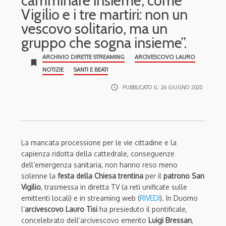
camminare insieme, come
Vigilio e i tre martiri: non un
vescovo solitario, ma un
gruppo che sogna insieme”.
ARCHIVIO DIRETTE STREAMING
ARCIVESCOVO LAURO
bookmark
NOTIZIE
SANTI E BEATI
access_time
PUBBLICATO IL:
26 GIUGNO 2020
La mancata processione per le vie cittadine e la
capienza ridotta della cattedrale, conseguenze
dell’emergenza sanitaria, non hanno reso meno
solenne la
festa della Chiesa trentina
per il
patrono San
Vigilio
, trasmessa in diretta TV (a reti unificate sulle
emittenti locali) e in streaming web (
RIVEDI
). In Duomo
l’
arcivescovo Lauro Tisi
ha presieduto il pontificale,
concelebrato dell’arcivescovo emerito
Luigi Bressan
,