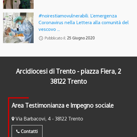
#noirestiamovulnerabili. L’emergenza
Coronavirus nella Lettera alla comunità del
vescovo …
access_time
Pubblicato il:
25 Giugno 2020
Arcidiocesi di Trento - piazza Fiera, 2
38122 Trento
Area Testimonianza e Impegno sociale
Via Barbacovi, 4 - 38122 Trento
Contatti