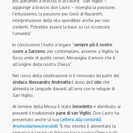
poi, parlando a braccio, si accalora: “San Vigilio –
aggiunge a braccio don Lauro – risveglia la passione,
l’entusiasmo, la passione per Gesù di Nazareth,
interpretazione della vita spendibile anche per non
credenti. Potrebbe essere la base su cui ricostruire
l’umanità”
In conclusione l’invito a legare “
sempre più il nostro
cuore a Sanzeno
,
per contemplare, assieme a Vigilio, la
forza umile di
quelle ceneri.
Mera
viglia
d’amore che è
a
l
l
’
or
i
gine della n
ostra Chiesa”.
Nel corso della celebrazione si è rinnovato da parte del
sindaco Alessandro Andreatta
il dono dell’
olio
che
alimenta le lampade davanti all’urna con le reliquie di
San Vigilio.
Al termine della Messa è stato
benedetto
e distribuito ai
presenti il tradizionale
pane di san Vigilio
. Don Lauro ha
presentato anche la sua
Lettera alla comunità
#noirestiamovulnerabili
:
“Il mio intento è alimentare la
speranza e creare un dialogo tra la nostra Chiesa e gli