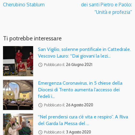
Cherubino Stablum
dei santi Pietro e Paolo:
“Unità e profezia”
Ti potrebbe interessare
San Vigilio, solenne pontificale in Cattedrale.
Vescovo Lauro: “Dai giovani la lezi…
access_time
Pubblicato il:
26 Giugno 2021
Emergenza Coronavirus, in 5 chiese della
Diocesi di Trento aumenta l’accesso dei
fedeli i…
access_time
Pubblicato il:
26 Agosto 2020
“Nel prendersi cura c’è vita e respiro”. A Riva
del Garda la Messa del …
access_time
Pubblicato il:
3 Agosto 2020