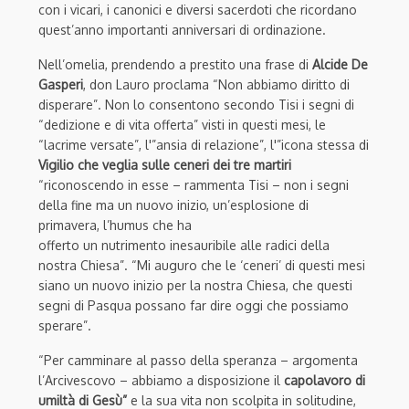
con i vicari, i canonici e diversi sacerdoti che ricordano
quest’anno importanti anniversari di ordinazione.
Nell’omelia, prendendo a prestito una frase di
Alcide De
Gasperi
, don Lauro proclama “Non abbiamo diritto di
disperare”. Non lo consentono secondo Tisi i segni di
“dedizione e di vita offerta” visti in questi mesi, le
“lacrime versate”, l'”ansia di relazione”, l'”icona stessa di
Vigilio che veglia sulle ceneri dei tre martiri
“
riconoscendo in esse – rammenta Tisi –
non
i segni
della fine ma un
nuovo inizio
,
u
n
’
esplosione
di
primavera
,
l’humus che ha
offerto
un
nutrimento
inesauribile
alle
radici della
nostra Chiesa”.
“Mi auguro che le ‘ceneri’ di questi mesi
siano un nuovo inizio per la nostra Chiesa, che questi
segni di Pasqua possano far dire oggi che possiamo
sperare”.
“Per camminare al passo della speranza
– argomenta
l’Arcivescovo – abbiamo a disposizione il
capolavoro di
umiltà
di
G
esù”
e la sua vita non scolpita in solitudine,