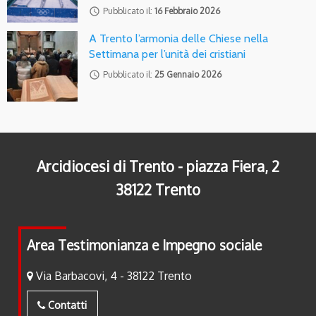
access_time
Pubblicato il:
16 Febbraio 2026
A Trento l’armonia delle Chiese nella
Settimana per l’unità dei cristiani
access_time
Pubblicato il:
25 Gennaio 2026
Arcidiocesi di Trento - piazza Fiera, 2
38122 Trento
Area Testimonianza e Impegno sociale
Via Barbacovi, 4 - 38122 Trento
Contatti