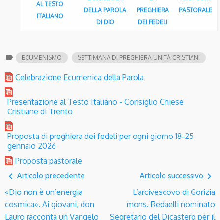
AL TESTO
DELLA PAROLA
PREGHIERA
PASTORALE
ITALIANO
DI DIO
DEI FEDELI
label
ECUMENISMO
SETTIMANA DI PREGHIERA UNITÀ CRISTIANI
Celebrazione Ecumenica della Parola
Presentazione al Testo Italiano - Consiglio Chiese
Cristiane di Trento
Proposta di preghiera dei fedeli per ogni giorno 18-25
gennaio 2026
Proposta pastorale
navigate_before
navigate_next
Articolo precedente
Articolo successivo
«Dio non è un’energia
L’arcivescovo di Gorizia
cosmica». Ai giovani, don
mons. Redaelli nominato
Lauro racconta un Vangelo
Segretario del Dicastero per il