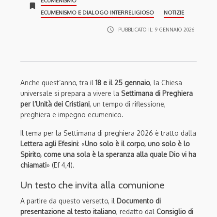
ECUMENISMO
bookmark
ECUMENISMO E DIALOGO INTERRELIGIOSO
NOTIZIE
access_time
PUBBLICATO IL:
9 GENNAIO 2026
Anche quest’anno, tra il
18 e il 25 gennaio
, la Chiesa
universale si prepara a vivere la
Settimana di Preghiera
per l’Unità dei Cristiani
, un tempo di riflessione,
preghiera e impegno ecumenico.
Il tema per la Settimana di preghiera 2026 è tratto dalla
Lettera agli Efesini
: «
Uno solo è il corpo, uno solo è lo
Spirito, come una sola è la speranza alla quale Dio vi ha
chiamati
» (Ef 4,4).
Un testo che invita alla comunione
A partire da questo versetto, il
Documento di
presentazione al testo italiano
, redatto dal
Consiglio di