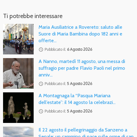
Ti potrebbe interessare
Maria Ausiliatrice a Rovereto: saluto alle
Suore di Maria Bambina dopo 182 anni e
offerte…
access_time
Pubblicato il:
6 Agosto 2026
A Nanno, martedì 11 agosto, una messa di
suffragio per padre Flavio Paoli nel primo
anniv…
access_time
Pubblicato il:
5 Agosto 2026
A Montagnaga la “Pasqua Mariana
dell’estate”: il 14 agosto la celebrazi…
access_time
Pubblicato il:
5 Agosto 2026
Il 22 agosto il pellegrinaggio da Sanzeno a
Senale: un cammino di pace sulle orme di san