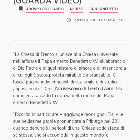
(GUARDA VIDEO)
bookmark
ARCIVESCOVO LAURO
NOTIZIE
PAPA BENEDETTO
access_time
PUBBLICATO IL:
31 DICEMBRE 2022
“La Chiesa di Trento si unisce alla Chiesa universale
nell’affidare il Papa emerito Benedetto XVI all’abbraccio
di Dio Padre e di quel mistero di amore e di misericordia
di cui egli è stato profeta mirabile e instancabile. Ci
lascia pagine indimenticabili di vita umile e di studio
appassionato”. Così
l’arcivescovo di Trento Lauro Tisi
commenta a caldo la notizia della morte del Papa
emerito Benedetto XVI.
“Ricordo in particolare – aggiunge monsignor Tisi – le
sue bellissime parole pronunciate a Friburgo nel 2011
quando denunciò i pericoli di una ‘Chiesa soddisfatta di
sé stessa, che si accomoda in questo mondo, è