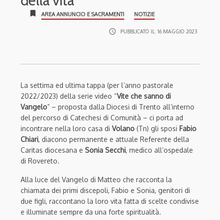
della vita”
bookmark
AREA ANNUNCIO E SACRAMENTI
NOTIZIE
access_time
PUBBLICATO IL:
16 MAGGIO 2023
La settima ed ultima tappa (per l’anno pastorale
2022/2023) della serie video “
Vite che sanno di
Vangelo
” – proposta dalla Diocesi di Trento all’interno
del percorso di Catechesi di Comunità – ci porta ad
incontrare nella loro casa di
Volano
(Tn) gli sposi
Fabio
Chiari
, diacono permanente e attuale Referente della
Caritas diocesana e
Sonia Secchi
, medico all’ospedale
di Rovereto.
Alla luce del Vangelo di Matteo che racconta la
chiamata dei primi discepoli, Fabio e Sonia, genitori di
due figli, raccontano la loro vita fatta di scelte condivise
e illuminate sempre da una forte spiritualità.