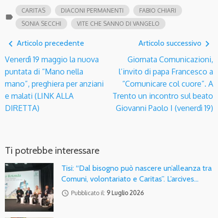
CARITAS
DIACONI PERMANENTI
FABIO CHIARI
label
SONIA SECCHI
VITE CHE SANNO DI VANGELO
navigate_before
navigate_next
Articolo precedente
Articolo successivo
Venerdì 19 maggio la nuova
Giornata Comunicazioni,
puntata di “Mano nella
l’invito di papa Francesco a
mano”, preghiera per anziani
“Comunicare col cuore”. A
e malati (LINK ALLA
Trento un incontro sul beato
DIRETTA)
Giovanni Paolo I (venerdì 19)
Ti potrebbe interessare
Tisi: “Dal bisogno può nascere un’alleanza tra
Comuni, volontariato e Caritas”. L’arcives…
access_time
Pubblicato il:
9 Luglio 2026