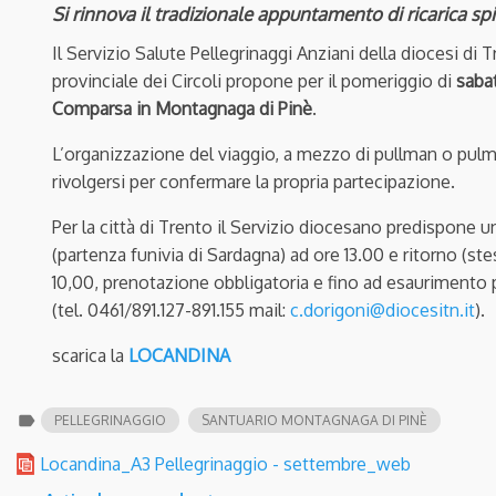
Si rinnova il tradizionale appuntamento di ricarica sp
Il Servizio Salute Pellegrinaggi Anziani della diocesi di
provinciale dei Circoli propone per il pomeriggio di
saba
Comparsa in Montagnaga di Pinè
.
L’organizzazione del viaggio, a mezzo di pullman o pulmini
rivolgersi per confermare la propria partecipazione.
Per la città di Trento il Servizio diocesano predispon
(partenza funivia di Sardagna) ad ore 13.00 e ritorno (st
10,00, prenotazione obbligatoria e fino ad esaurimento po
(tel. 0461/891.127-891.155 mail:
c.dorigoni@diocesitn.it
).
scarica la
LOCANDINA
label
PELLEGRINAGGIO
SANTUARIO MONTAGNAGA DI PINÈ
Locandina_A3 Pellegrinaggio - settembre_web