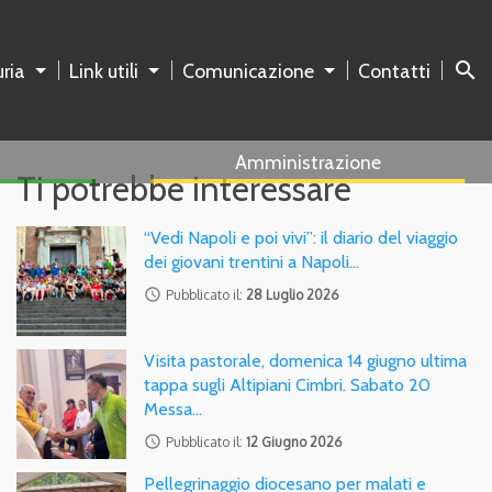
search
ria
Link utili
Comunicazione
Contatti
Amministrazione
Ti potrebbe interessare
“Vedi Napoli e poi vivi”: il diario del viaggio
dei giovani trentini a Napoli…
access_time
Pubblicato il:
28 Luglio 2026
Visita pastorale, domenica 14 giugno ultima
tappa sugli Altipiani Cimbri. Sabato 20
Messa…
access_time
Pubblicato il:
12 Giugno 2026
Pellegrinaggio diocesano per malati e