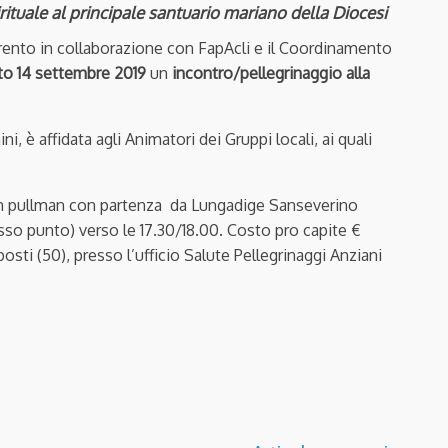
irituale al principale santuario mariano della Diocesi
 Trento in collaborazione con FapAcli e il Coordinamento
to 14 settembre 2019
un
incontro/pellegrinaggio alla
, è affidata agli Animatori dei Gruppi locali, ai quali
e un pullman con partenza da Lungadige Sanseverino
esso punto) verso le 17.30/18.00. Costo pro capite €
sti (50), presso l’ufficio Salute Pellegrinaggi Anziani