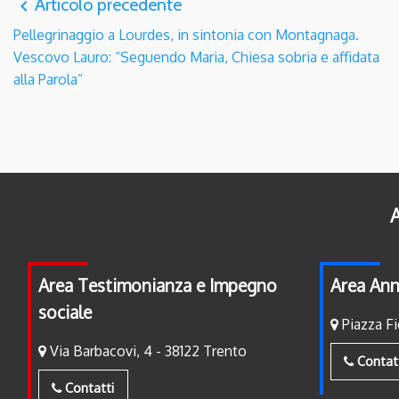
Articolo precedente
navigate_before
Pellegrinaggio a Lourdes, in sintonia con Montagnaga.
Vescovo Lauro: “Seguendo Maria, Chiesa sobria e affidata
alla Parola”
A
Area Testimonianza e Impegno
Area Ann
sociale
Piazza Fi
Via Barbacovi, 4 - 38122 Trento
Contat
Contatti