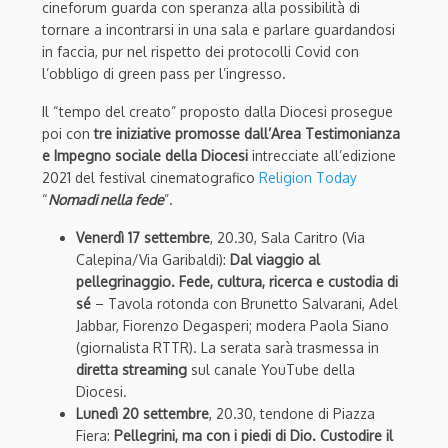
cineforum guarda con speranza alla possibilità di
tornare a incontrarsi in una sala e parlare guardandosi
in faccia, pur nel rispetto dei protocolli Covid con
l’obbligo di green pass per l’ingresso.
Il “tempo del creato” proposto dalla Diocesi prosegue
poi con
tre iniziative promosse dall’Area Testimonianza
e Impegno sociale della Diocesi
intrecciate all’edizione
2021 del festival cinematografico
Religion Today
“
Nomadi nella fede
”.
Venerdì 17 settembre
, 20.30, Sala Caritro (Via
Calepina/Via Garibaldi):
Dal viaggio al
pellegrinaggio. Fede, cultura, ricerca e custodia di
sé
– Tavola rotonda con Brunetto Salvarani, Adel
Jabbar, Fiorenzo Degasperi; modera Paola Siano
(giornalista RTTR). La serata sarà trasmessa in
diretta streaming
sul canale YouTube della
Diocesi.
Lunedì 20 settembre
, 20.30, tendone di Piazza
Fiera:
Pellegrini, ma con i piedi di Dio. Custodire il