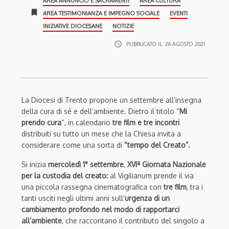
AREA ANNUNCIO E SACRAMENTI
AREA CULTURA
bookmark
AREA TESTIMONIANZA E IMPEGNO SOCIALE
EVENTI
INIZIATIVE DIOCESANE
NOTIZIE
access_time
PUBBLICATO IL:
26 AGOSTO 2021
La Diocesi di Trento propone un settembre all’insegna
della cura di sé e dell’ambiente. Dietro il titolo “
Mi
prendo cura
“, in calendario
tre film e tre incontri
distribuiti su tutto un mese che la Chiesa invita a
considerare come una sorta di
“tempo del Creato”.
Si inizia
mercoledì 1° settembre
,
XVIª Giornata Nazionale
per la custodia del creato:
al Vigilianum prende il via
una piccola rassegna cinematografica con
tre film
, tra i
tanti usciti negli ultimi anni sull’
urgenza di un
cambiamento profondo nel modo di rapportarci
all’ambiente
, che raccontano il contributo del singolo a