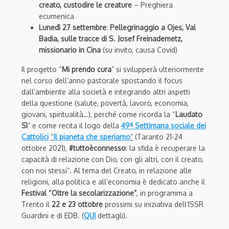
creato, custodire le creature
– Preghiera
ecumenica
Lunedì 27 settembre
:
Pellegrinaggio a Ojes, Val
Badia, sulle tracce di S. Josef Freinademetz,
missionario in Cina
(su invito, causa Covid)
Il progetto “
Mi prendo cura
” si svilupperà ulteriormente
nel corso dell’anno pastorale spostando il focus
dall’ambiente alla società e integrando altri aspetti
della questione (salute, povertà, lavoro, economia,
giovani, spiritualità…), perché come ricorda la “
Laudato
Sì
” e come recita il logo della
49ª Settimana sociale dei
Cattolici
“
Il pianeta che speriamo
”
(Taranto 21-24
ottobre 2021),
#tuttoèconnesso
: la sfida è recuperare la
capacità di relazione con Dio, con gli altri, con il creato,
con noi stessi”. Al tema del Creato, in relazione alle
religioni, alla politica e all’economia è dedicato anche il
Festival “Oltre la secolarizzazione”
, in programma a
Trento il
22 e 23 ottobre
prossimi su iniziativa dell’ISSR
Guardini e di EDB. (
QUI
dettagli).