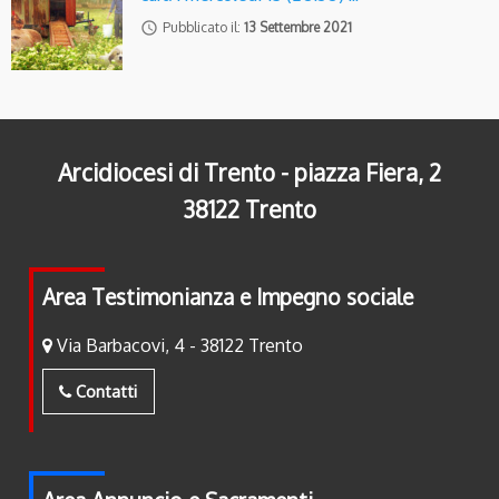
access_time
Pubblicato il:
13 Settembre 2021
Arcidiocesi di Trento - piazza Fiera, 2
38122 Trento
Area Testimonianza e Impegno sociale
Via Barbacovi, 4 - 38122 Trento
Contatti