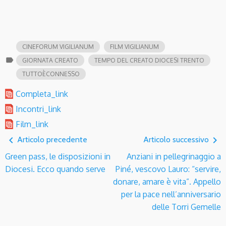
CINEFORUM VIGILIANUM
FILM VIGILIANUM
label
GIORNATA CREATO
TEMPO DEL CREATO DIOCESI TRENTO
TUTTOÈCONNESSO
Completa_link
Incontri_link
Film_link
navigate_before
navigate_next
Articolo precedente
Articolo successivo
Green pass, le disposizioni in
Anziani in pellegrinaggio a
Diocesi. Ecco quando serve
Piné, vescovo Lauro: “servire,
donare, amare è vita”. Appello
per la pace nell’anniversario
delle Torri Gemelle