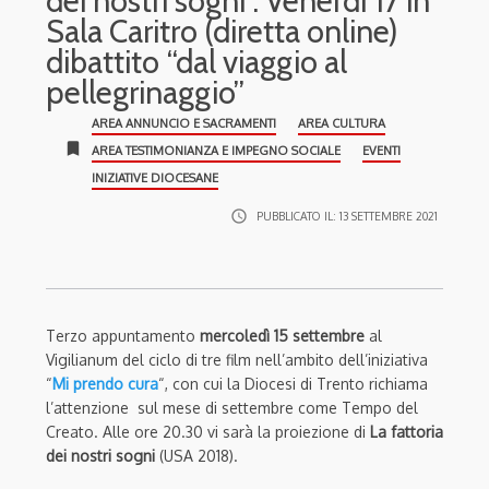
dei nostri sogni”. Venerdì 17 in
Sala Caritro (diretta online)
dibattito “dal viaggio al
pellegrinaggio”
AREA ANNUNCIO E SACRAMENTI
AREA CULTURA
bookmark
AREA TESTIMONIANZA E IMPEGNO SOCIALE
EVENTI
INIZIATIVE DIOCESANE
access_time
PUBBLICATO IL:
13 SETTEMBRE 2021
Terzo appuntamento
mercoledì 15 settembre
al
Vigilianum del ciclo di tre film nell’ambito dell’iniziativa
“
Mi prendo cura
“, con cui la Diocesi di Trento richiama
l’attenzione sul mese di settembre come Tempo del
Creato. Alle ore 20.30 vi sarà la proiezione di
La fattoria
dei nostri sogni
(USA 2018).