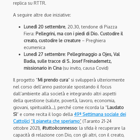
replica su RTTR.
A seguire altre due iniziative:
Lunedì 20 settembre
, 20.30, tendone di Piazza
Fiera:
Pellegrini, ma con i piedi di Dio. Custodire il
creato, custodire le creature
– Preghiera
ecumenica
Lunedì 27 settembre
:
Pellegrinaggio a Ojes, Val
Badia, sulle tracce di S. Josef Freinademetz,
missionario in Cina
(su invito, causa Covid)
Il progetto “
Mi prendo cura
” si svilupperà ulteriormente
nel corso dell’anno pastorale spostando il focus
dall’ambiente alla società e integrando altri aspetti
della questione (salute, povertà, lavoro, economia,
giovani, spiritualità…), perché come ricorda la “
Laudato
Sì
” e come recita il logo della
49ª Settimana sociale dei
Cattolici
“
Il pianeta che speriamo
”
(Taranto 21-24
ottobre 2021),
#tuttoèconnesso
: la sfida è recuperare la
capacità di relazione con Dio, con gli altri, con il creato,