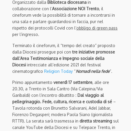
Organizzato dalla
Biblioteca diocesana
in
collaborazione con l’
Associazione NOI Trento
, il
cineforum vede la possibilità di tornare a incontrarsi in
una sala e parlare guardandosi in faccia, pur nel
rispetto dei protocolli Covid con l’
obbligo di green pass
per l’ingresso.
Terminato il cineforum, il “tempo del creato” proposto
dalla Diocesi prosegue poi con
tre iniziative promosse
dall’Area Testimonianza e Impegno sociale della
Diocesi
intrecciate all’edizione 2021 del festival
cinematografico
Religion Today
“
Nomadi nella fede
”.
Primo appuntamento
v
enerdì 17 settembre
, alle ore
20.30, a Trento in Sala Caritro (Via Calepina/Via
Garibaldi) con l’incontro dibattito :
Dal viaggio al
pellegrinaggio. Fede, cultura, ricerca e custodia di sé
–
Tavola rotonda con Brunetto Salvarani, Adel Jabbar,
Fiorenzo Degasperi; modera Paola Siano (giornalista
RTTR). La serata sarà trasmessa in
diretta streaming
sul
canale YouTube della Diocesi e su Telepace Trento, in