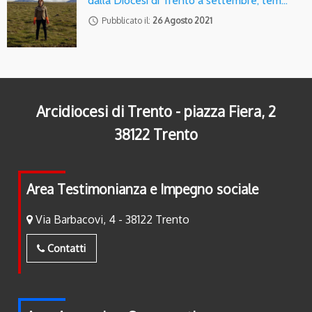
dalla Diocesi di Trento a settembre, tem…
access_time
Pubblicato il:
26 Agosto 2021
Arcidiocesi di Trento - piazza Fiera, 2
38122 Trento
Area Testimonianza e Impegno sociale
Via Barbacovi, 4 - 38122 Trento
Contatti