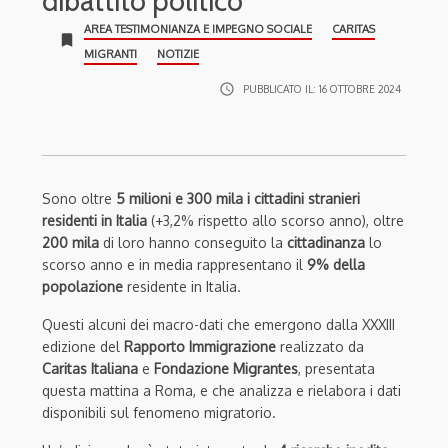
dibattito politico”
AREA TESTIMONIANZA E IMPEGNO SOCIALE
CARITAS
bookmark
MIGRANTI
NOTIZIE
access_time
PUBBLICATO IL:
16 OTTOBRE 2024
Sono oltre
5 milioni e 300 mila i cittadini stranieri
residenti in Italia
(+3,2% rispetto allo scorso anno), oltre
200 mila
di loro hanno conseguito la
cittadinanza
lo
scorso anno e in media rappresentano il
9% della
popolazione
residente in Italia.
Questi alcuni dei macro-dati che emergono dalla XXXIII
edizione del
Rapporto Immigrazione
realizzato da
Caritas Italiana
e
Fondazione Migrantes
, presentata
questa mattina a Roma, e che analizza e rielabora i dati
disponibili sul fenomeno migratorio.