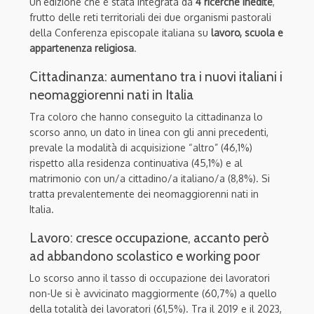
Un’edizione che è stata integrata da
4 ricerche inedite
,
frutto delle reti territoriali dei due organismi pastorali
della Conferenza episcopale italiana su
lavoro, scuola e
appartenenza religiosa
.
Cittadinanza: aumentano tra i nuovi italiani i
neomaggiorenni nati in Italia
Tra coloro che hanno conseguito la cittadinanza lo
scorso anno, un dato in linea con gli anni precedenti,
prevale la modalità di acquisizione “altro” (46,1%)
rispetto alla residenza continuativa (45,1%) e al
matrimonio con un/a cittadino/a italiano/a (8,8%). Si
tratta prevalentemente dei neomaggiorenni nati in
Italia.
Lavoro: cresce occupazione, accanto però
ad abbandono scolastico e working poor
Lo scorso anno il tasso di occupazione dei lavoratori
non-Ue si è avvicinato maggiormente (60,7%) a quello
della totalità dei lavoratori (61,5%). Tra il 2019 e il 2023,