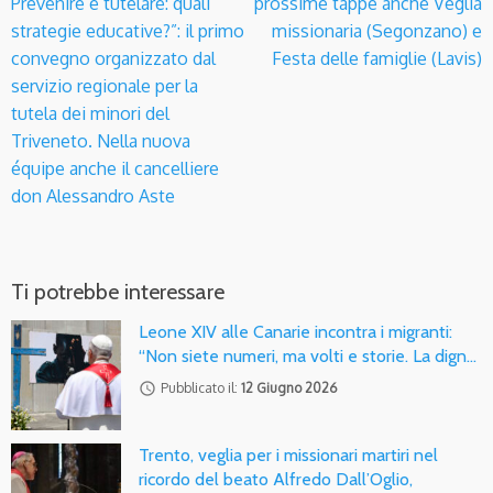
Prevenire e tutelare: quali
prossime tappe anche Veglia
strategie educative?”: il primo
missionaria (Segonzano) e
convegno organizzato dal
Festa delle famiglie (Lavis)
servizio regionale per la
tutela dei minori del
Triveneto. Nella nuova
équipe anche il cancelliere
don Alessandro Aste
Ti potrebbe interessare
Leone XIV alle Canarie incontra i migranti:
“Non siete numeri, ma volti e storie. La dign…
access_time
Pubblicato il:
12 Giugno 2026
Trento, veglia per i missionari martiri nel
ricordo del beato Alfredo Dall’Oglio,