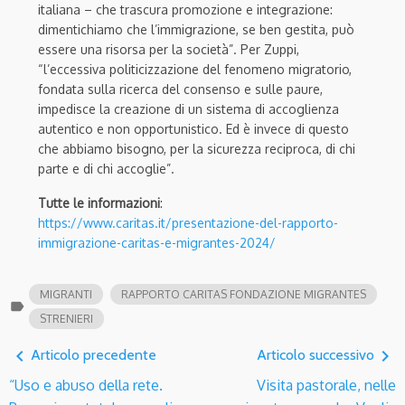
italiana – che trascura promozione e integrazione:
dimentichiamo che l’immigrazione, se ben gestita, può
essere una risorsa per la società”. Per Zuppi,
“l’eccessiva politicizzazione del fenomeno migratorio,
fondata sulla ricerca del consenso e sulle paure,
impedisce la creazione di un sistema di accoglienza
autentico e non opportunistico. Ed è invece di questo
che abbiamo bisogno, per la sicurezza reciproca, di chi
parte e di chi accoglie”.
Tutte le informazioni
:
https://www.caritas.it/presentazione-del-rapporto-
immigrazione-caritas-e-migrantes-2024/
MIGRANTI
RAPPORTO CARITAS FONDAZIONE MIGRANTES
label
STRENIERI
navigate_before
navigate_next
Articolo precedente
Articolo successivo
“Uso e abuso della rete.
Visita pastorale, nelle