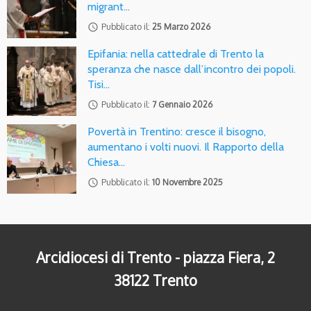
migrant…
access_time
Pubblicato il:
25 Marzo 2026
Epifania: nella cattedrale di Trento la
speranza che nasce dall’incontro dei popoli.
Tisi…
access_time
Pubblicato il:
7 Gennaio 2026
Povertà in Trentino: cresce il bisogno,
aumentano i volti nuovi. Il Rapporto della
Chiesa…
access_time
Pubblicato il:
10 Novembre 2025
Arcidiocesi di Trento - piazza Fiera, 2
38122 Trento