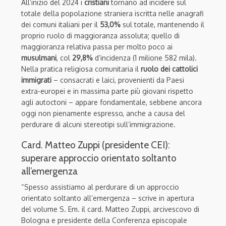
All’inizio del 2024 i
cristiani
tornano ad incidere sul
totale della popolazione straniera iscritta nelle anagrafi
dei comuni italiani per il
53,0%
sul totale, mantenendo il
proprio ruolo di maggioranza assoluta; quello di
maggioranza relativa passa per molto poco ai
musulmani
, col
29,8%
d’incidenza (1 milione 582 mila).
Nella pratica religiosa comunitaria il
ruolo dei cattolici
immigrati
– consacrati e laici, provenienti da Paesi
extra-europei e in massima parte più giovani rispetto
agli autoctoni – appare fondamentale, sebbene ancora
oggi non pienamente espresso, anche a causa del
perdurare di alcuni stereotipi sull’immigrazione.
Card. Matteo Zuppi (presidente CEI):
superare approccio orientato soltanto
all’emergenza
“Spesso assistiamo al perdurare di un approccio
orientato soltanto all’emergenza – scrive in apertura
del volume S. Em. il card. Matteo Zuppi, arcivescovo di
Bologna e presidente della Conferenza episcopale