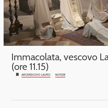
Immacolata, vescovo Lau
(ore 11.15)
bookmark
ARCIVESCOVO LAURO
NOTIZIE