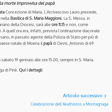
 la morte improvvisa del papà
ata
Concezione di Maria. L’Arcivescovo Lauro presiede,
 nella
Basilica di S. Maria Maggiore
. La S. Messa, in
iano della Diocesi, sarà alle
ore 11.15
e non, come
A quell’ora era, infatti, prevista l’ordinazione diaconale
sano, in passato agente della Polizia di Stato per più di
paese natale di Moena il
papà
di Devis, Antonio di 69
 sabato 19 gennaio alle ore 15.00, sempre in S. Maria.
ga di Pinè.
Qui i dettagli
Articolo successivo
navigate_next
Celebrazione dell’Akathistos a Montagnaga