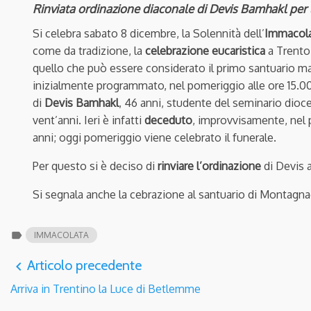
Rinviata ordinazione diaconale di Devis Bamhakl per
Si celebra sabato 8 dicembre, la Solennità dell’
Immacol
come da tradizione, la
celebrazione eucaristica
a Trento
quello che può essere considerato il primo santuario mar
inizialmente programmato, nel pomeriggio alle ore 15.00. 
di
Devis Bamhakl
, 46 anni, studente del seminario dioce
vent’anni. Ieri è infatti
deceduto
, improvvisamente, nel 
anni; oggi pomeriggio viene celebrato il funerale.
Per questo si è deciso di
rinviare l’ordinazione
di Devis a
Si segnala anche la cebrazione al santuario di Montagna
label
IMMACOLATA
Articolo precedente
navigate_before
Arriva in Trentino la Luce di Betlemme