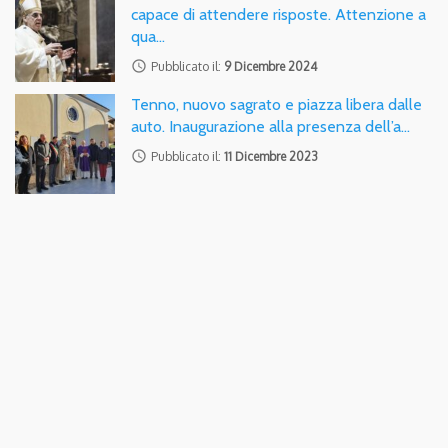
capace di attendere risposte. Attenzione a
qua…
access_time
Pubblicato il:
9 Dicembre 2024
Tenno, nuovo sagrato e piazza libera dalle
auto. Inaugurazione alla presenza dell’a…
access_time
Pubblicato il:
11 Dicembre 2023