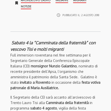
ARCIVESCOVO LAURO
INIZIATIVE
MIGRANTI
bookmark
NOTIZIE
access_time
PUBBLICATO IL:
2 AGOSTO 2018
Sabato 4 la “Camminata della fraternità” con
vescovo Tisi e molti migranti
Full immersion roveretana nel fine settimana per il
Segretario Generale della Conferenza Episcopale
Italiana (CEI)
monsignor Nunzio Galantino
, nominato di
recente presidente dell’Apsa, l’organismo che
amministra il patrimonio della Santa Sede. Galatino è
stato
invitato a Rovereto
in occasione della
festa votiva
patronale di Maria Ausiliatrice.
Il Segretario della CEI sarà accanto all’arcivescovo di
Trento Lauro Tisi alla
Camminata della fraternità
in
programma
sabato 4 agosto
, vigilia della festa