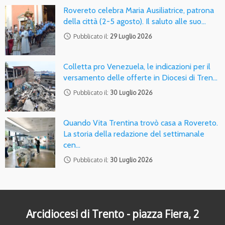
Rovereto celebra Maria Ausiliatrice, patrona
della città (2-5 agosto). Il saluto alle suo…
access_time
Pubblicato il:
29 Luglio 2026
Colletta pro Venezuela, le indicazioni per il
versamento delle offerte in Diocesi di Tren…
access_time
Pubblicato il:
30 Luglio 2026
Quando Vita Trentina trovò casa a Rovereto.
La storia della redazione del settimanale
cen…
access_time
Pubblicato il:
30 Luglio 2026
Arcidiocesi di Trento - piazza Fiera, 2