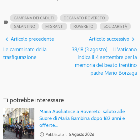
CAMPANA DEI CADUTI
DECANATO ROVERETO
label
GALANTINO
MIGRANTI
ROVERETO
SOLIDARIETÀ
navigate_before
navigate_next
Articolo precedente
Articolo successivo
Le camminate della
38/18 (3 agosto) – Il Vaticano
trasfigurazione
indica il 4 settembre per la
memoria del beato trentino
padre Mario Borzaga
Ti potrebbe interessare
Maria Ausiliatrice a Rovereto: saluto alle
Suore di Maria Bambina dopo 182 anni e
offerte…
access_time
Pubblicato il:
6 Agosto 2026