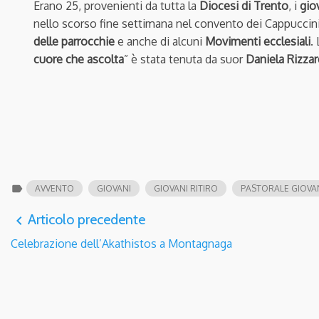
Erano 25, provenienti da tutta la
Diocesi di Trento
, i
gio
nello scorso fine settimana nel convento dei Cappuccini
delle parrocchie
e anche di alcuni
Movimenti ecclesiali
.
cuore che ascolta
” è stata tenuta da suor
Daniela Rizzar
label
AVVENTO
GIOVANI
GIOVANI RITIRO
PASTORALE GIOVA
Articolo precedente
navigate_before
Celebrazione dell’Akathistos a Montagnaga