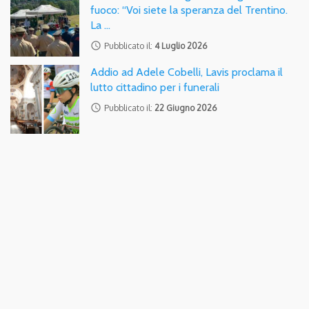
fuoco: “Voi siete la speranza del Trentino.
La …
access_time
Pubblicato il:
4 Luglio 2026
Addio ad Adele Cobelli, Lavis proclama il
lutto cittadino per i funerali
access_time
Pubblicato il:
22 Giugno 2026