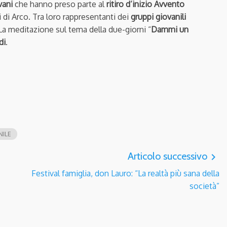
vani
che hanno preso parte al
ritiro d’inizio Avvento
 di Arco. Tra loro rappresentanti dei
gruppi giovanili
 La meditazione sul tema della due-giorni “
Dammi un
di
.
NILE
Articolo successivo
navigate_next
Festival famiglia, don Lauro: “La realtà più sana della
società”