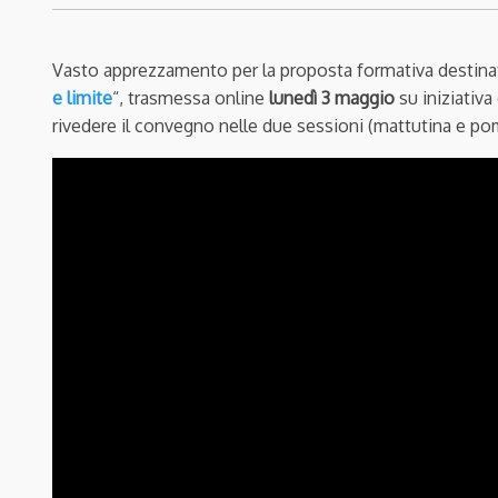
Vasto apprezzamento per la proposta formativa destinata 
e limite
“, trasmessa online
lunedì 3 maggio
su iniziativ
rivedere il convegno nelle due sessioni (mattutina e po