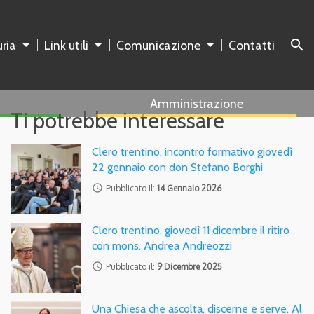
search
ria
Link utili
Comunicazione
Contatti
Amministrazione
Ti potrebbe interessare
Clero trentino, incontro formativo giovedì
22 gennaio con don Stefano Borghi
access_time
Pubblicato il:
14 Gennaio 2026
Clero trentino, giovedì 11 dicembre il ritiro
con mons. Andrea Andreozzi
access_time
Pubblicato il:
9 Dicembre 2025
Una Chiesa che ascolta, discerne e serve. Al