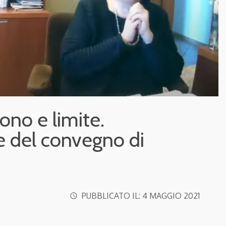
dono e limite.
ne del convegno di
PUBBLICATO IL:
4 MAGGIO 2021
access_time