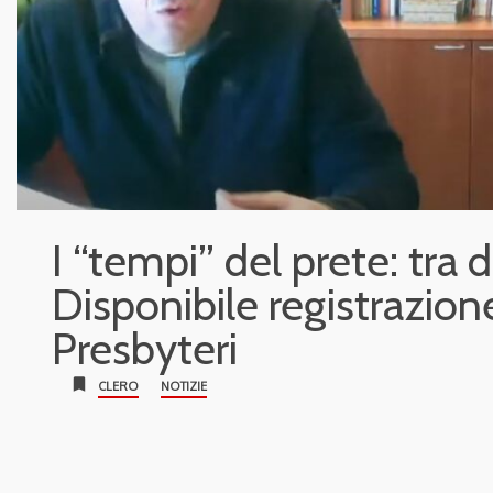
I “tempi” del prete: tra 
Disponibile registrazio
Presbyteri
bookmark
CLERO
NOTIZIE