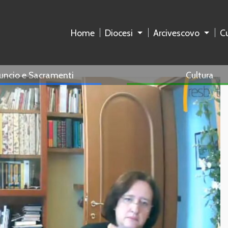
Home
Diocesi
Arcivescovo
Cu
uncio e Sacramenti
Cultura