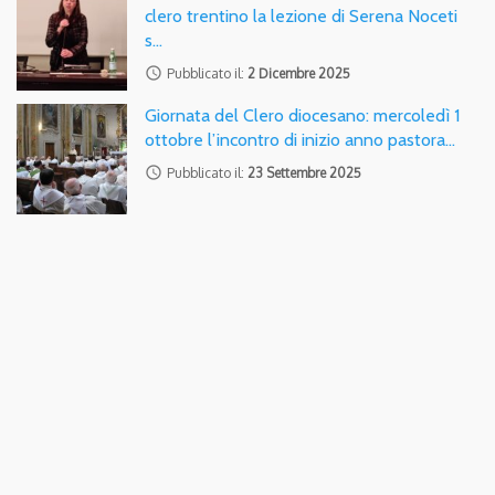
clero trentino la lezione di Serena Noceti
s…
access_time
Pubblicato il:
2 Dicembre 2025
Giornata del Clero diocesano: mercoledì 1
ottobre l’incontro di inizio anno pastora…
access_time
Pubblicato il:
23 Settembre 2025