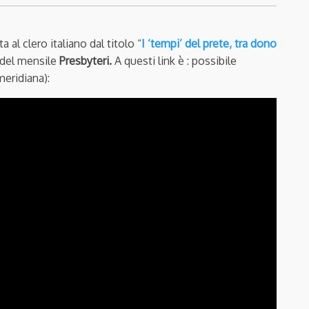
al clero italiano dal titolo “
I ‘tempi’ del prete, tra dono
a del mensile
Presbyteri.
A questi link è : possibile
meridiana):