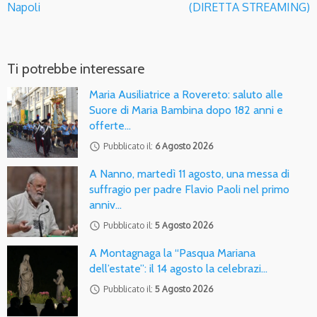
Napoli
(DIRETTA STREAMING)
Ti potrebbe interessare
Maria Ausiliatrice a Rovereto: saluto alle
Suore di Maria Bambina dopo 182 anni e
offerte…
access_time
Pubblicato il:
6 Agosto 2026
A Nanno, martedì 11 agosto, una messa di
suffragio per padre Flavio Paoli nel primo
anniv…
access_time
Pubblicato il:
5 Agosto 2026
A Montagnaga la “Pasqua Mariana
dell’estate”: il 14 agosto la celebrazi…
access_time
Pubblicato il:
5 Agosto 2026