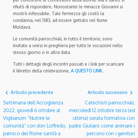
rifiutò di rispondere. Nonostante le minacce Giovanni si
mostrò inflessibile. Tale fermezza gli costò la
condanna, nel 1383, ad essere gettato nel fiume
Moldava.
Le comunità parrocchiali, in tutto il territorio, sono
invitate a unirsi in preghiera per tutte le vocazioni nello
stesso giorno o in altra data.
Tutti i dettagli degli incontri passati e i link per scaricare
il libretto della celebrazione,
A QUESTO LINK
.
navigate_before
navigate_next
Articolo precedente
Articolo successivo
Settimana dell’Accoglienza
Catechisti parrocchiali,
2022, giovedì 6 ottobre al
mercoledì 12 ottobre terza (ed
Vigilianum “Nutrire le
ultima) serata formativa con
comunità” con don Loffredo,
padre Giuliani: come animare i
parroco del Rione sanità a
percorsi con i genitori