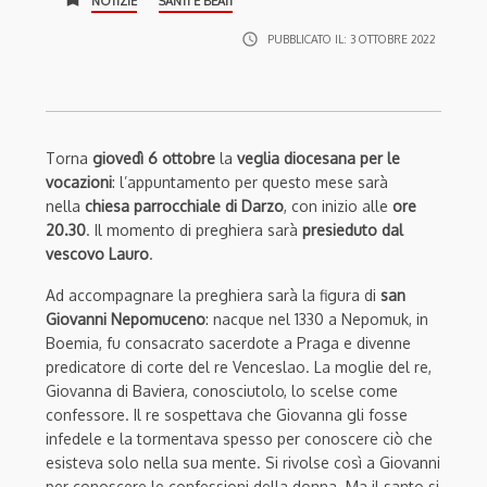
NOTIZIE
SANTI E BEATI
access_time
PUBBLICATO IL:
3 OTTOBRE 2022
Torna
giovedì 6 ottobre
la
veglia diocesana per le
vocazioni
: l’appuntamento per questo mese sarà
nella
chiesa parrocchiale di Darzo
, con inizio alle
ore
20.30
. Il momento di preghiera sarà
presieduto dal
vescovo Lauro
.
Ad accompagnare la preghiera sarà la figura di
san
Giovanni Nepomuceno
: nacque nel 1330 a Nepomuk, in
Boemia, fu consacrato sacerdote a Praga e divenne
predicatore di corte del re Venceslao. La moglie del re,
Giovanna di Baviera, conosciutolo, lo scelse come
confessore. Il re sospettava che Giovanna gli fosse
infedele e la tormentava spesso per conoscere ciò che
esisteva solo nella sua mente. Si rivolse così a Giovanni
per conoscere le confessioni della donna. Ma il santo si