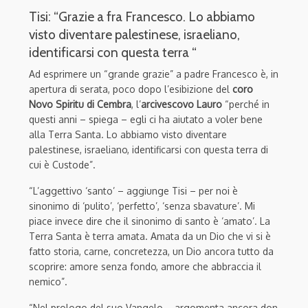
Tisi: “Grazie a fra Francesco. Lo abbiamo
visto diventare palestinese, israeliano,
identificarsi con questa terra “
Ad esprimere un “grande grazie” a padre Francesco è, in
apertura di serata, poco dopo l’esibizione del
coro
Novo Spiritu di Cembra
, l’
arcivescovo Lauro
“perché in
questi anni – spiega – egli ci ha aiutato a voler bene
alla Terra Santa. Lo abbiamo visto diventare
palestinese, israeliano, identificarsi con questa terra di
cui è Custode”.
“L’aggettivo ‘santo’ – aggiunge Tisi – per noi è
sinonimo di ‘pulito’, ‘perfetto’, ‘senza sbavature’. Mi
piace invece dire che il sinonimo di santo è ‘amato’. La
Terra Santa è terra amata. Amata da un Dio che vi si è
fatto storia, carne, concretezza, un Dio ancora tutto da
scoprire: amore senza fondo, amore che abbraccia il
nemico”.
“Nel prologo del suo Vangelo – argomenta ancora don