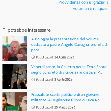
Provvidenza con il “grazie” a
volontari e religiose
Ti potrebbe interessare
A Bologna la presentazione del volume
dedicato a padre Angelo Cavagna, profeta di
pace
access_time
Pubblicato il:
24 Aprile 2026
Venerdì santo, la Colletta per la Terra Santa
segno concreto di vicinanza ai cristiani. P…
access_time
Pubblicato il:
3 Aprile 2026
Frassati, le scelte politiche di un giovane
militante. Al Vigilianum il libro di Luca Rol…
access_time
Pubblicato il:
25 Marzo 2026