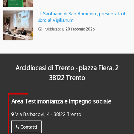
“Il Santuario di San Romedio”, presentato il
libro al Vigilianum
access_time
Pubblicato il:
20 Febbraio 2026
Arcidiocesi di Trento - piazza Fiera, 2
38122 Trento
Area Testimonianza e Impegno sociale
Via Barbacovi, 4 - 38122 Trento
Contatti