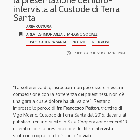
la presentazione del libro-
intervista al Custode di Terra
Santa
AREA CULTURA
bookmark
AREA TESTIMONIANZA E IMPEGNO SOCIALE
CUSTODIA TERRA SANTA
NOTIZIE
RELIGIOSI
access_time
PUBBLICATO IL:
16 DICEMBRE 2024
“La sofferenza degli israeliani non può essere messa in
competizione con la sofferenza dei palestinesi. Non c’è
una gara a quale dolore ha più valore”. Restano
impresse le parole di
fra Francesco Patton
, trentino di
Vigo Meano, Custode di Terra Santa dal 2016, davanti al
pubblico trentino riunito in Sala Cooperazione venerdì 13
dicembre, per la presentazione del libro-intervista
scritto in coppia con lo “storico” inviato