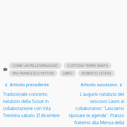
COME UN PELLEGRINAGGIO
CUSTODIA TERRA SANTA
label
FRA FRANCESCO PATTON
LIBRO
ROBERTO CETERA
navigate_before
navigate_next
Articolo precedente
Articolo successivo
Tradizionale concerto
L’augurio natalizio del
natalizio della Sosat in
vescovo Lauro ai
collaborazione con Vita
collaboratori: “Lasciamo
Trentina sabato 21 dicembre
riposare le agende”. Pranzo
fraterno alla Mensa della