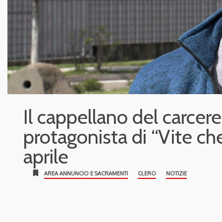
Il cappellano del carcer
protagonista di “Vite ch
aprile
bookmark
AREA ANNUNCIO E SACRAMENTI
CLERO
NOTIZIE