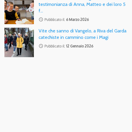
testimonianza di Anna, Matteo e dei loro 5
f…
access_time
Pubblicato il:
6 Marzo 2026
Vite che sanno di Vangelo, a Riva del Garda
catechiste in cammino come i Magi
access_time
Pubblicato il:
12 Gennaio 2026