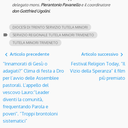
delegato mons.
Pierantonio Pavanello
e il coordinatore
don Gottfried Ugolini
.
DIOCESI DI TRENTO SERVIZIO TUTELA MINORI
label
SERVIZIO REGIONALE TUTELA MINORI TRIVENETO
TUTELA MINORI TRIVENETO
navigate_before
navigate_next
Articolo precedente
Articolo successivo
“Innamorati di Gesù o
Festival Religion Today, “Il
adagiati?” Clima di festa a Dro
Vizio della Speranza” il film
per l’avvio delle Assemblee
più premiato
pastorali. L’appello del
vescovo Lauro:”Leader
diventi la comunità,
frequentando Parola e
poveri”. “Troppi brontoloni
sistematici”