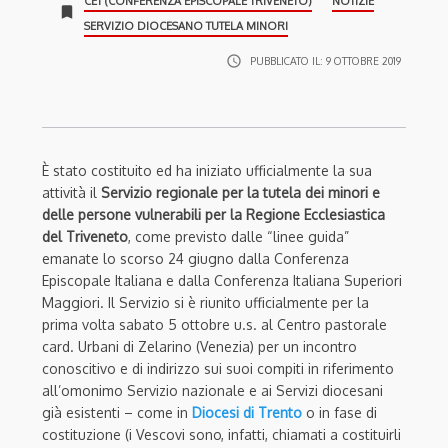
CET (CONFERENZA EPISCOPALE TRIVENETO)
NOTIZIE
bookmark
SERVIZIO DIOCESANO TUTELA MINORI
access_time
PUBBLICATO IL:
9 OTTOBRE 2019
È stato costituito ed ha iniziato ufficialmente la sua
attività il
Servizio regionale per la tutela dei minori e
delle persone vulnerabili per la Regione Ecclesiastica
del Triveneto
, come previsto dalle “linee guida”
emanate lo scorso 24 giugno dalla Conferenza
Episcopale Italiana e dalla Conferenza Italiana Superiori
Maggiori. Il Servizio si è riunito ufficialmente per la
prima volta sabato 5 ottobre u.s. al Centro pastorale
card. Urbani di Zelarino (Venezia) per un incontro
conoscitivo e di indirizzo sui suoi compiti in riferimento
all’omonimo Servizio nazionale e ai Servizi diocesani
già esistenti – come in
Diocesi di Trento
o in fase di
costituzione (i Vescovi sono, infatti, chiamati a costituirli