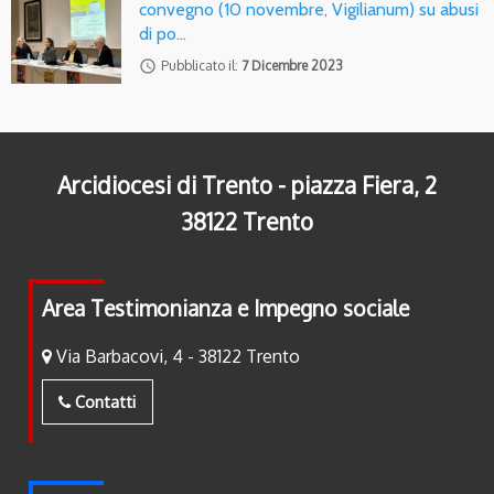
convegno (10 novembre, Vigilianum) su abusi
di po…
access_time
Pubblicato il:
7 Dicembre 2023
Arcidiocesi di Trento - piazza Fiera, 2
38122 Trento
Area Testimonianza e Impegno sociale
Via Barbacovi, 4 - 38122 Trento
Contatti