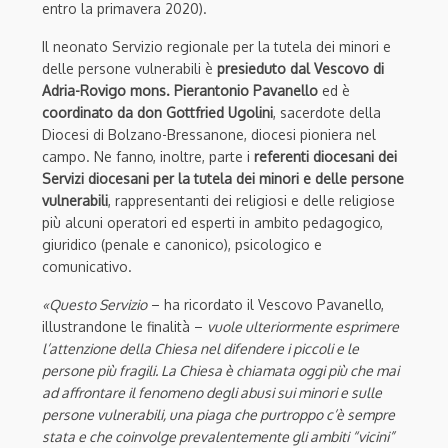
entro la primavera 2020).
Il neonato Servizio regionale per la tutela dei minori e
delle persone vulnerabili è
presieduto dal Vescovo di
Adria-Rovigo mons. Pierantonio Pavanello
ed è
coordinato da don Gottfried Ugolini
, sacerdote della
Diocesi di Bolzano-Bressanone, diocesi pioniera nel
campo. Ne fanno, inoltre, parte i
referenti diocesani dei
Servizi diocesani per la tutela dei minori e delle persone
vulnerabili
, rappresentanti dei religiosi e delle religiose
più alcuni operatori ed esperti in ambito pedagogico,
giuridico (penale e canonico), psicologico e
comunicativo.
«Questo Servizio
– ha ricordato il Vescovo Pavanello,
illustrandone le finalità –
vuole ulteriormente esprimere
l’attenzione della Chiesa nel difendere i piccoli e le
persone più fragili. La Chiesa è chiamata oggi più che mai
ad affrontare il fenomeno degli abusi sui minori e sulle
persone vulnerabili, una piaga che purtroppo c’è sempre
stata e che coinvolge prevalentemente gli ambiti “vicini”