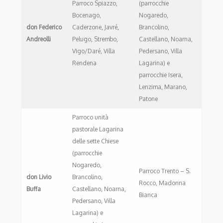
Parroco Spiazzo,
(parrocchie
Bocenago,
Nogaredo,
don Federico
Caderzone, Javré,
Brancolino,
Andreolli
Pelugo, Strembo,
Castellano, Noarna,
Vigo/Daré, Villa
Pedersano, Villa
Rendena
Lagarina) e
parrocchie Isera,
Lenzima, Marano,
Patone
Parroco unità
pastorale Lagarina
delle sette Chiese
(parrocchie
Nogaredo,
Parroco Trento – S.
don Livio
Brancolino,
Rocco, Madonna
Buffa
Castellano, Noarna,
Bianca
Pedersano, Villa
Lagarina) e