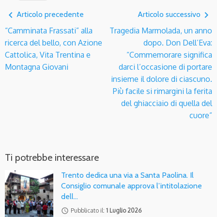
navigate_before
navigate_next
Articolo precedente
Articolo successivo
“Camminata Frassati” alla
Tragedia Marmolada, un anno
ricerca del bello, con Azione
dopo. Don Dell’Eva:
Cattolica, Vita Trentina e
“Commemorare significa
Montagna Giovani
darci l’occasione di portare
insieme il dolore di ciascuno.
Più facile si rimargini la ferita
del ghiacciaio di quella del
cuore”
Ti potrebbe interessare
Trento dedica una via a Santa Paolina. Il
Consiglio comunale approva l’intitolazione
dell…
access_time
Pubblicato il:
1 Luglio 2026