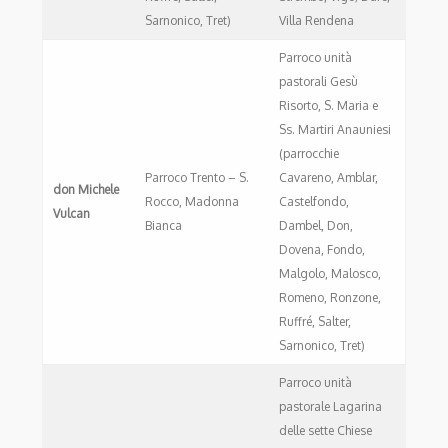
Sarnonico, Tret)
Villa Rendena
Parroco unità
pastorali Gesù
Risorto, S. Maria e
Ss. Martiri Anauniesi
(parrocchie
Parroco Trento – S.
Cavareno, Amblar,
don Michele
Rocco, Madonna
Castelfondo,
Vulcan
Bianca
Dambel, Don,
Dovena, Fondo,
Malgolo, Malosco,
Romeno, Ronzone,
Ruffré, Salter,
Sarnonico, Tret)
Parroco unità
pastorale Lagarina
delle sette Chiese