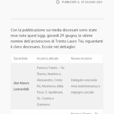
access_time
PUBBLICATO IL:
29 GIUGNO 2023
Con la pubblicazione sui media diocesani sono state
rese note quest’oggi, giovedì 29 giugno, le ultime
nomine dell’arcivescovo di Trento Lauro Tisi, riguardanti
il clero diocesano. Eccole nel dettaglio:
Sacerdote
Incarico attuale
Nuovo incarico
Parroco Trento – Ss.
Sisinio, Martirio e
Alessandro, Cristo
Delegato vescovile
don Mauro
Re, Madonna della
Area testimonianza e
Leonardelli
Pace, S. Apollinare,
impegno sociale
Ss. Cosma e
Damiano
Parroco Trento – Ss.