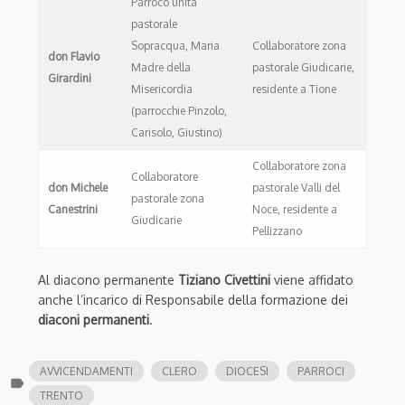
Parroco unità
pastorale
Sopracqua, Maria
Collaboratore zona
don Flavio
Madre della
pastorale Giudicarie,
Girardini
Misericordia
residente a Tione
(parrocchie Pinzolo,
Carisolo, Giustino)
Collaboratore zona
Collaboratore
don Michele
pastorale Valli del
pastorale zona
Canestrini
Noce, residente a
Giudicarie
Pellizzano
Al diacono permanente
Tiziano Civettini
viene affidato
anche l’incarico di Responsabile della formazione dei
diaconi permanenti
.
AVVICENDAMENTI
CLERO
DIOCESI
PARROCI
label
TRENTO