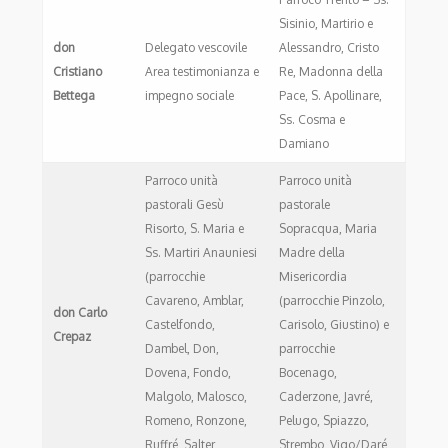
Sisinio, Martirio e
don
Delegato vescovile
Alessandro, Cristo
Cristiano
Area testimonianza e
Re, Madonna della
Bettega
impegno sociale
Pace, S. Apollinare,
Ss. Cosma e
Damiano
Parroco unità
Parroco unità
pastorali Gesù
pastorale
Risorto, S. Maria e
Sopracqua, Maria
Ss. Martiri Anauniesi
Madre della
(parrocchie
Misericordia
Cavareno, Amblar,
(parrocchie Pinzolo,
don Carlo
Castelfondo,
Carisolo, Giustino) e
Crepaz
Dambel, Don,
parrocchie
Dovena, Fondo,
Bocenago,
Malgolo, Malosco,
Caderzone, Javré,
Romeno, Ronzone,
Pelugo, Spiazzo,
Ruffré, Salter,
Strembo, Vigo/Daré,