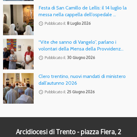
Festa di San Camillo de Lellis: il 14 luglio la
messa nella cappella dell’ospedale …
access_time
Pubblicato il:
8 Luglio 2026
“Vite che sanno di Vangelo”, parlano i
volontari della Mensa della Provvidenz…
access_time
Pubblicato il:
30 Giugno 2026
Clero trentino, nuovi mandati di ministero
dall’autunno 2026
access_time
Pubblicato il:
25 Giugno 2026
Arcidiocesi di Trento - piazza Fiera, 2