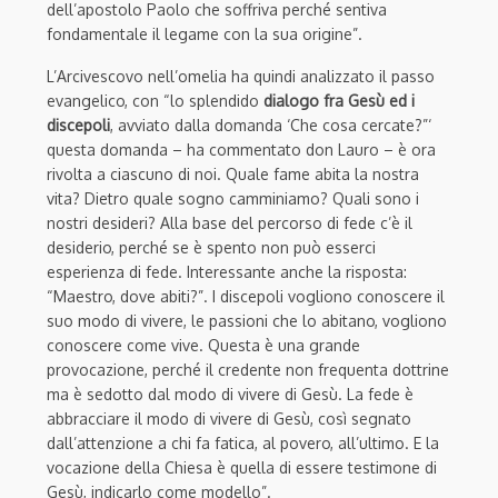
dell’apostolo Paolo che soffriva perché sentiva
fondamentale il legame con la sua origine”.
L’Arcivescovo nell’omelia ha quindi analizzato il passo
evangelico, con “lo splendido
dialogo fra Gesù ed i
discepoli
, avviato dalla domanda ‘Che cosa cercate?”‘
questa domanda – ha commentato don Lauro – è ora
rivolta a ciascuno di noi. Quale fame abita la nostra
vita? Dietro quale sogno camminiamo? Quali sono i
nostri desideri? Alla base del percorso di fede c’è il
desiderio, perché se è spento non può esserci
esperienza di fede. Interessante anche la risposta:
“Maestro, dove abiti?”. I discepoli vogliono conoscere il
suo modo di vivere, le passioni che lo abitano, vogliono
conoscere come vive. Questa è una grande
provocazione, perché il credente non frequenta dottrine
ma è sedotto dal modo di vivere di Gesù. La fede è
abbracciare il modo di vivere di Gesù, così segnato
dall’attenzione a chi fa fatica, al povero, all’ultimo. E la
vocazione della Chiesa è quella di essere testimone di
Gesù, indicarlo come modello”.