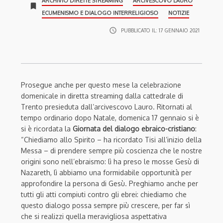
ARCHIVIO DIRETTE STREAMING
ARCIVESCOVO LAURO
bookmark
ECUMENISMO E DIALOGO INTERRELIGIOSO
NOTIZIE
access_time
PUBBLICATO IL:
17 GENNAIO 2021
Prosegue anche per questo mese la celebrazione
domenicale in diretta streaming dalla cattedrale di
Trento presieduta dall’arcivescovo Lauro. Ritornati al
tempo ordinario dopo Natale, domenica 17 gennaio si è
si è ricordata la
Giornata del dialogo ebraico-cristiano
:
“Chiediamo allo Spirito – ha ricordato Tisi all’inizio della
Messa – di prendere sempre più coscienza che le nostre
origini sono nell’ebraismo: lì ha preso le mosse Gesù di
Nazareth, lì abbiamo una formidabile opportunità per
approfondire la persona di Gesù. Preghiamo anche per
tutti gli atti compiuti contro gli ebrei: chiediamo che
questo dialogo possa sempre più crescere, per far sì
che si realizzi quella meravigliosa aspettativa