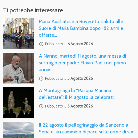
Ti potrebbe interessare
Maria Ausiliatrice a Rovereto: saluto alle
Suore di Maria Bambina dopo 182 anni e
offerte…
access_time
Pubblicato il:
6 Agosto 2026
A Nanno, martedì 11 agosto, una messa di
suffragio per padre Flavio Paoli nel primo
anniv…
access_time
Pubblicato il:
5 Agosto 2026
A Montagnaga la “Pasqua Mariana
dell’estate”: il 14 agosto la celebrazi…
access_time
Pubblicato il:
5 Agosto 2026
Il 22 agosto il pellegrinaggio da Sanzeno a
Senale: un cammino di pace sulle orme di san