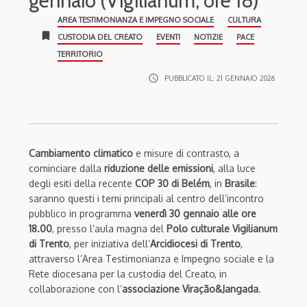
gennaio (Vigilianum, ore 18)
AREA TESTIMONIANZA E IMPEGNO SOCIALE
CULTURA
bookmark
CUSTODIA DEL CREATO
EVENTI
NOTIZIE
PACE
TERRITORIO
access_time
PUBBLICATO IL:
21 GENNAIO 2026
Cambiamento climatico
e misure di contrasto, a
cominciare dalla
riduzione delle emissioni
, alla luce
degli esiti della recente
COP 30 di Belém
, in
Brasile
:
saranno questi i temi principali al centro dell’incontro
pubblico in programma
venerdì 30 gennaio alle ore
18.00
, presso l’aula magna del
Polo culturale Vigilianum
di Trento
, per iniziativa dell’
Arcidiocesi di Trento
,
attraverso l’Area Testimonianza e Impegno sociale e la
Rete diocesana per la custodia del Creato, in
collaborazione con l’
associazione Viração&Jangada
.