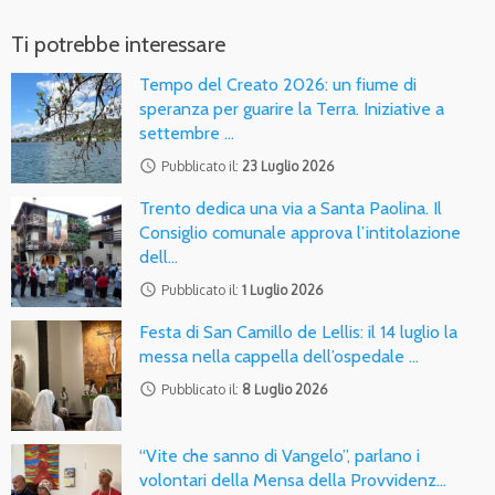
Ti potrebbe interessare
Tempo del Creato 2026: un fiume di
speranza per guarire la Terra. Iniziative a
settembre …
access_time
Pubblicato il:
23 Luglio 2026
Trento dedica una via a Santa Paolina. Il
Consiglio comunale approva l’intitolazione
dell…
access_time
Pubblicato il:
1 Luglio 2026
Festa di San Camillo de Lellis: il 14 luglio la
messa nella cappella dell’ospedale …
access_time
Pubblicato il:
8 Luglio 2026
“Vite che sanno di Vangelo”, parlano i
volontari della Mensa della Provvidenz…