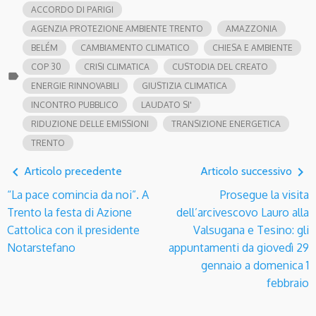
ACCORDO DI PARIGI
AGENZIA PROTEZIONE AMBIENTE TRENTO
AMAZZONIA
BELÉM
CAMBIAMENTO CLIMATICO
CHIESA E AMBIENTE
COP 30
CRISI CLIMATICA
CUSTODIA DEL CREATO
label
ENERGIE RINNOVABILI
GIUSTIZIA CLIMATICA
INCONTRO PUBBLICO
LAUDATO SI'
RIDUZIONE DELLE EMISSIONI
TRANSIZIONE ENERGETICA
TRENTO
navigate_before
navigate_next
Articolo precedente
Articolo successivo
“La pace comincia da noi”. A
Prosegue la visita
Trento la festa di Azione
dell’arcivescovo Lauro alla
Cattolica con il presidente
Valsugana e Tesino: gli
Notarstefano
appuntamenti da giovedì 29
gennaio a domenica 1
febbraio