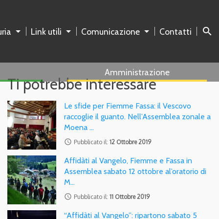
search
ria
Link utili
Comunicazione
Contatti
Amministrazione
Ti potrebbe interessare
Le sfide per Fiemme Fassa: il Vescovo
raccoglie il guanto. Nell’Assemblea zonale a
Moena …
access_time
Pubblicato il:
12 Ottobre 2019
Affidàti al Vangelo, Fiemme e Fassa in
Assemblea sabato 12 ottobre al’oratorio di
M…
access_time
Pubblicato il:
11 Ottobre 2019
“Affidàti al Vangelo”: ripartono sabato 5