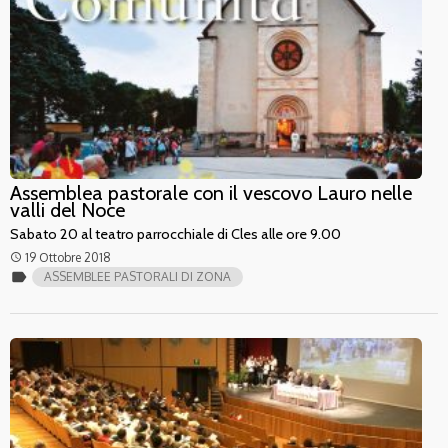
Assemblea pastorale con il vescovo Lauro nelle
valli del Noce
Sabato 20 al teatro parrocchiale di Cles alle ore 9.00
19 Ottobre 2018
access_time
label
ASSEMBLEE PASTORALI DI ZONA