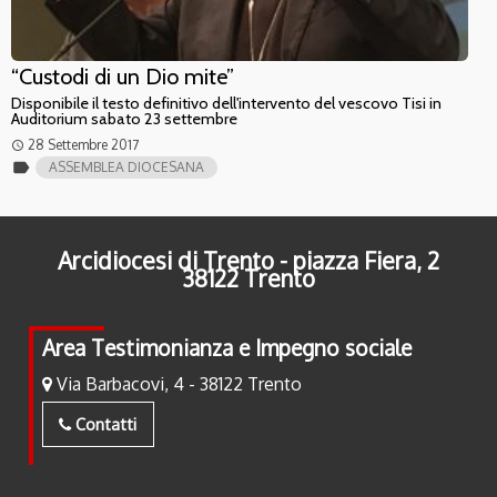
“Custodi di un Dio mite”
Disponibile il testo definitivo dell'intervento del vescovo Tisi in
Auditorium sabato 23 settembre
28 Settembre 2017
access_time
label
ASSEMBLEA DIOCESANA
Arcidiocesi di Trento - piazza Fiera, 2
38122 Trento
Area Testimonianza e Impegno sociale
Via Barbacovi, 4 - 38122 Trento
Contatti