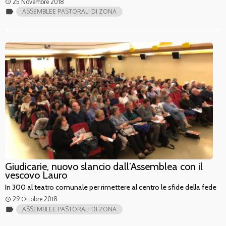
25 Novembre 2018
access_time
label
ASSEMBLEE PASTORALI DI ZONA
Giudicarie, nuovo slancio dall’Assemblea con il
vescovo Lauro
In 300 al teatro comunale per rimettere al centro le sfide della fede
29 Ottobre 2018
access_time
label
ASSEMBLEE PASTORALI DI ZONA