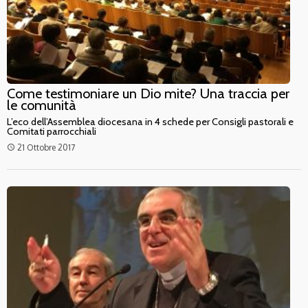
Come testimoniare un Dio mite? Una traccia per
le comunità
L’eco dell’Assemblea diocesana in 4 schede per Consigli pastorali e
Comitati parrocchiali
21 Ottobre 2017
access_time