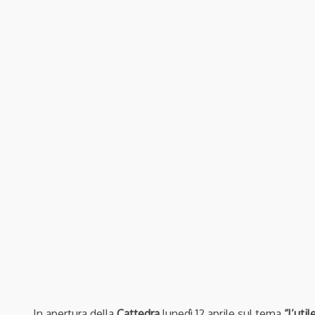
In apertura della
Cattedra
lunedì 12 aprile sul tema
“
l’util