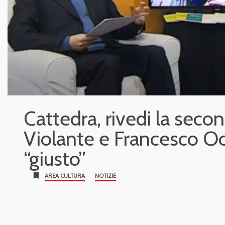
Cattedra, rivedi la seco
Violante e Francesco Oc
“giusto”
bookmark
AREA CULTURA
NOTIZIE