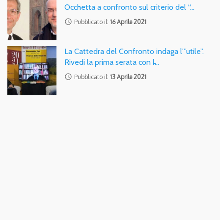
Occhetta a confronto sul criterio del “…
access_time
Pubblicato il:
16 Aprile 2021
La Cattedra del Confronto indaga l'”utile”.
Rivedi la prima serata con l̵…
access_time
Pubblicato il:
13 Aprile 2021