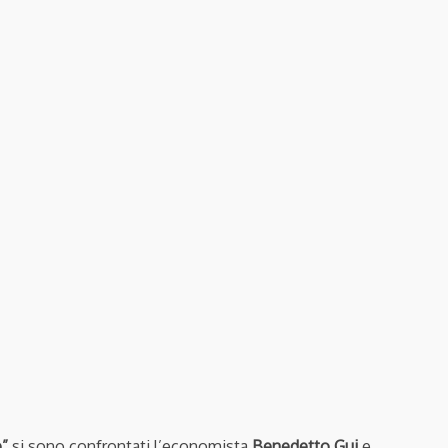
e
”
si sono confrontati l’economista
Benedetto Gui
e