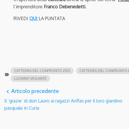
l’imprenditore
Franco Debenedetti
.
RIVEDI
QUI
LA PUNTATA
CATTEDRA DEL CONFRONTO 2021
CATTEDRA DEL CONFRONTO D
label
LUCIANO VIOLANTE
Articolo precedente
navigate_before
Il ‘grazie’ di don Lauro ai ragazzi Anffas per il loro giardino
pasquale in Curia