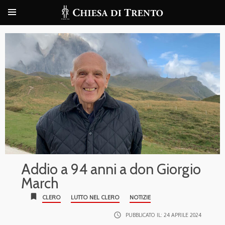
Addio a 94 anni a don Giorgio
March
bookmark
CLERO
LUTTO NEL CLERO
NOTIZIE
access_time
PUBBLICATO IL:
24 APRILE 2024