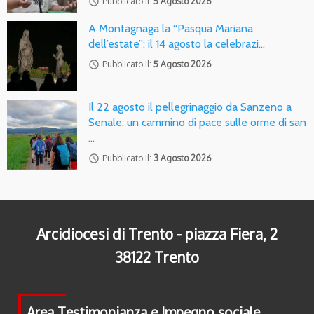
access_time
Pubblicato il:
5 Agosto 2026
A Montagnaga la “Pasqua Mariana
dell’estate”: il 14 agosto la celebrazi…
access_time
Pubblicato il:
5 Agosto 2026
Il 22 agosto il pellegrinaggio da Sanzeno a
Senale: un cammino di pace sulle orme di san
…
access_time
Pubblicato il:
3 Agosto 2026
Arcidiocesi di Trento - piazza Fiera, 2
38122 Trento
Area Testimonianza e Impegno sociale