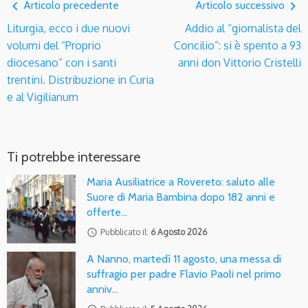
navigate_before
navigate_next
Articolo precedente
Articolo successivo
Liturgia, ecco i due nuovi
Addio al “giornalista del
volumi del “Proprio
Concilio”: si è spento a 93
diocesano” con i santi
anni don Vittorio Cristelli
trentini. Distribuzione in Curia
e al Vigilianum
Ti potrebbe interessare
Maria Ausiliatrice a Rovereto: saluto alle
Suore di Maria Bambina dopo 182 anni e
offerte…
access_time
Pubblicato il:
6 Agosto 2026
A Nanno, martedì 11 agosto, una messa di
suffragio per padre Flavio Paoli nel primo
anniv…