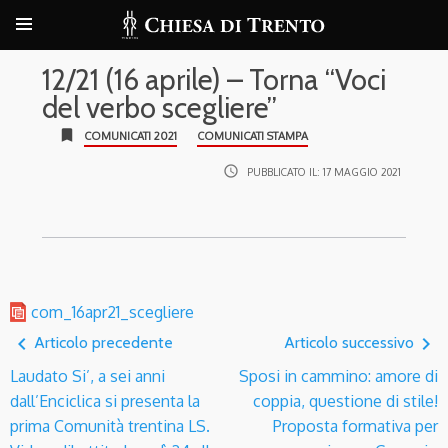
12/21 (16 aprile) – Torna “Voci
del verbo scegliere”
bookmark
COMUNICATI 2021
COMUNICATI STAMPA
access_time
PUBBLICATO IL:
17 MAGGIO 2021
com_16apr21_scegliere
navigate_before
navigate_next
Articolo precedente
Articolo successivo
Laudato Si’, a sei anni
Sposi in cammino: amore di
dall’Enciclica si presenta la
coppia, questione di stile!
prima Comunità trentina LS.
Proposta formativa per