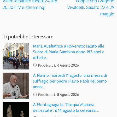
Video-dibattito lunedì 24 alle
coppie con Gregorio
20.30 (TV e streaming)
Vivaldelli. Sabato 22 e 29
maggio
Ti potrebbe interessare
Maria Ausiliatrice a Rovereto: saluto alle
Suore di Maria Bambina dopo 182 anni e
offerte…
access_time
Pubblicato il:
6 Agosto 2026
A Nanno, martedì 11 agosto, una messa di
suffragio per padre Flavio Paoli nel primo
anniv…
access_time
Pubblicato il:
5 Agosto 2026
A Montagnaga la “Pasqua Mariana
dell’estate”: il 14 agosto la celebrazi…