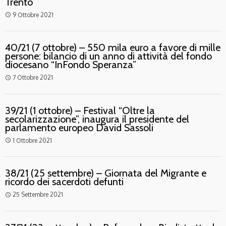
Trento
9 Ottobre 2021
access_time
40/21 (7 ottobre) – 550 mila euro a favore di mille
persone: bilancio di un anno di attività del fondo
diocesano “InFondo Speranza”
7 Ottobre 2021
access_time
39/21 (1 ottobre) – Festival “Oltre la
secolarizzazione”, inaugura il presidente del
parlamento europeo David Sassoli
1 Ottobre 2021
access_time
38/21 (25 settembre) – Giornata del Migrante e
ricordo dei sacerdoti defunti
25 Settembre 2021
access_time