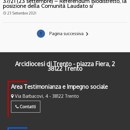
37/21 (23 settembre) – Referendum Biodistretto, la
posizione della Comunità Laudato si’
23 Settembre 2021
access_time
navigate_next
1
Pagina successiva
Arcidiocesi di Trento - piazza Fiera, 2
38122 Trento
Area Testimonianza e Impegno sociale
Via Barbacovi, 4 - 38122 Trento
Contatti