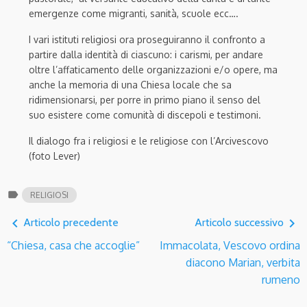
emergenze come migranti, sanità, scuole ecc….
I vari istituti religiosi ora proseguiranno il confronto a
partire dalla identità di ciascuno: i carismi, per andare
oltre l’affaticamento delle organizzazioni e/o opere, ma
anche la memoria di una Chiesa locale che sa
ridimensionarsi, per porre in primo piano il senso del
suo esistere come comunità di discepoli e testimoni.
Il dialogo fra i religiosi e le religiose con l’Arcivescovo
(foto Lever)
label
RELIGIOSI
navigate_before
navigate_next
Articolo precedente
Articolo successivo
“Chiesa, casa che accoglie”
Immacolata, Vescovo ordina
diacono Marian, verbita
rumeno