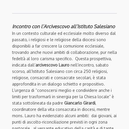
Incontro con l’Arcivescovo all’Istituto Salesiano
In un contesto culturale ed ecclesiale molto diverso dal
passato, i religiosi e le religiose della diocesi sono
disponibili a far crescere la comunione ecclesiale,
trovando anche nuovi ambiti di collaborazione, pur nella
fedeltà al loro carisma specifico. Questa prospettiva,
indicata dall’
arcivescovo Lauro
nell’incontro, sabato
scorso, all’Istituto Salesiano con circa 250 religiosi,
religiose, consacrati e consacrate secolari, è stata
approfondita in un dialogo schietto e propositivo.
L’urgenza di “conoscersi meglio e condividere anche i
limiti per trasformarli in sinergia per la Chiesa locale” è
stata sottolineata da padre
Giancarlo Girardi
,
coordinatore della vita consacrata in diocesi, mentre
mons. Lauro ha evidenziato alcuni ambiti: dai giovani, ai
punti di ascolto-riconciliazione previsti in ogni zona
pastorale, al versante educativo della carità e di tante