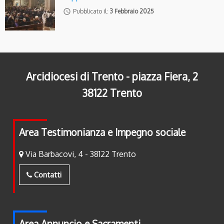
access_time
Pubblicato il:
3 Febbraio 2025
Arcidiocesi di Trento - piazza Fiera, 2
38122 Trento
Area Testimonianza e Impegno sociale
Via Barbacovi, 4 - 38122 Trento
Contatti
Area Annuncio e Sacramenti