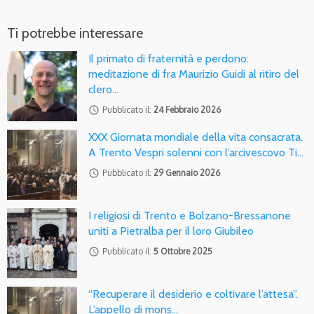
Ti potrebbe interessare
Il primato di fraternità e perdono:
meditazione di fra Maurizio Guidi al ritiro del
clero…
access_time
Pubblicato il:
24 Febbraio 2026
XXX Giornata mondiale della vita consacrata.
A Trento Vespri solenni con l’arcivescovo Ti…
access_time
Pubblicato il:
29 Gennaio 2026
I religiosi di Trento e Bolzano-Bressanone
uniti a Pietralba per il loro Giubileo
access_time
Pubblicato il:
5 Ottobre 2025
“Recuperare il desiderio e coltivare l’attesa”.
L’appello di mons…