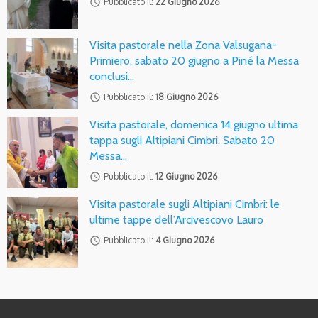
access_time
Pubblicato il:
22 Giugno 2026
Visita pastorale nella Zona Valsugana-
Primiero, sabato 20 giugno a Piné la Messa
conclusi…
access_time
Pubblicato il:
18 Giugno 2026
Visita pastorale, domenica 14 giugno ultima
tappa sugli Altipiani Cimbri. Sabato 20
Messa…
access_time
Pubblicato il:
12 Giugno 2026
Visita pastorale sugli Altipiani Cimbri: le
ultime tappe dell’Arcivescovo Lauro
access_time
Pubblicato il:
4 Giugno 2026