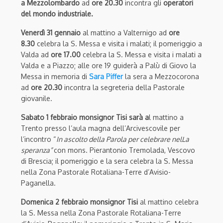
a Mezzolombardo
ad
ore 20.30
incontra gli
operatori
del mondo industriale.
Venerdì 31 gennaio
al mattino a Valternigo ad
ore
8.30
celebra la S. Messa e visita i malati; il pomeriggio a
Valda ad
ore 17.00
celebra la S. Messa e visita i malati a
Valda e a Piazzo; alle ore 19 guiderà a Palù di Giovo la
Messa in memoria di
Sara Piffer
la sera a Mezzocorona
ad
ore 20.30
incontra la segreteria della Pastorale
giovanile.
Sabato 1 febbraio monsignor Tisi sarà a
l mattino a
Trento presso l’aula magna dell’Arcivescovile per
l’incontro “
In ascolto della Parola per celebrare nelLa
speranza”
con mons. Pierantonio Tremolada, Vescovo
di Brescia; il pomeriggio e la sera celebra la S. Messa
nella Zona Pastorale Rotaliana-Terre d’Avisio-
Paganella.
Domenica 2 febbraio monsignor Tisi
al mattino celebra
la S. Messa nella Zona Pastorale Rotaliana-Terre