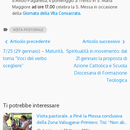
d’Avisio-Paganella; il pomeriggio a Trento in S. Maria
Maggiore
ad ore 17.00
celebra la S. Messa in occasione
della
Giornata della Vita Consacrata.
label
VISITA PASTORALE
navigate_before
navigate_next
Articolo precedente
Articolo successivo
7/25 (29 gennaio) – Maturità,
Spiritualità in movimento: dal
torna “Voci del verbo
21 gennaio la proposta di
scegliere”
Azione Cattolica e Scuola
Diocesana di Formazione
Teologica
Ti potrebbe interessare
Visita pastorale, a Piné la Messa conclusiva
della Zona Valsugana-Primiero. Tisi: “Non ab…