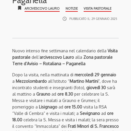
Paganella
bookmark
ARCIVESCOVO LAURO
NOTIZIE
VISITA PASTORALE
access_time
PUBBLICATO IL:
29 GENNAIO 2025
Nuovo intenso fine settimana nel calendario della
Visita
pastorale
dell’
arcivescovo Lauro
alla
Zona pastorale
Terre d’Avisio – Rotaliana – Paganella
Dopo la visita, nella mattinata di
mercoledì 29 gennaio
a
Mezzolombardo
all’Istituto “
Martino Martini
”, dove ha
incontrato studenti e insegnanti (foto),
giovedì 30
sarà
al mattino a
Grauno
ad
ore 8.30
per celebrare la S.
Messa e visitare i malati a Grauno e Grumes; il
pomeriggio a
Lisignago
ad
ore 15.00
visita la RSA
“Valle di Cembra” e visita i malati; a
Sevignano
ad
ore
18.00
celebra la S. Messa e visita i malati; la sera presso
il convento “Immacolata” dei
Frati Minori di S. Francesco