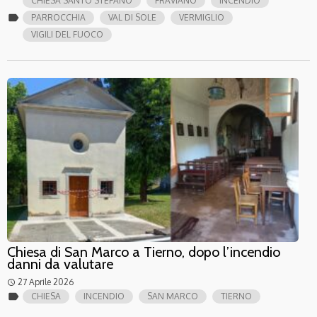
CHIESA SANTO STEFANO
FRAVIANO
INCENDIO
label
PARROCCHIA
VAL DI SOLE
VERMIGLIO
VIGILI DEL FUOCO
Chiesa di San Marco a Tierno, dopo l’incendio
danni da valutare
27 Aprile 2026
access_time
label
CHIESA
INCENDIO
SAN MARCO
TIERNO