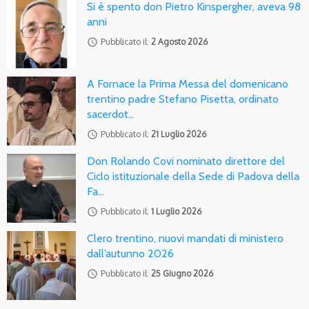
Si è spento don Pietro Kinspergher, aveva 98
anni
access_time
Pubblicato il:
2 Agosto 2026
A Fornace la Prima Messa del domenicano
trentino padre Stefano Pisetta, ordinato
sacerdot…
access_time
Pubblicato il:
21 Luglio 2026
Don Rolando Covi nominato direttore del
Ciclo istituzionale della Sede di Padova della
Fa…
access_time
Pubblicato il:
1 Luglio 2026
Clero trentino, nuovi mandati di ministero
dall’autunno 2026
access_time
Pubblicato il:
25 Giugno 2026