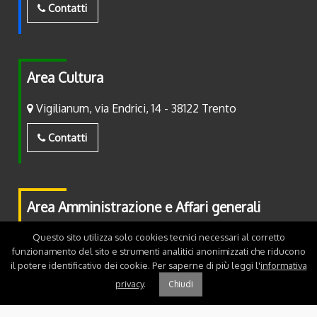
Contatti
Area Cultura
Vigilianum, via Endrici, 14 - 38122 Trento
Contatti
Area Amministrazione e Affari generali
Piazza Fiera, 2 - 38122 Trento
Questo sito utilizza solo cookies tecnici necessari al corretto
funzionamento del sito e strumenti analitici anonimizzati che riducono
il potere identificativo dei cookie. Per saperne di più leggi l'
informativa
Contatti
privacy
.
Chiudi