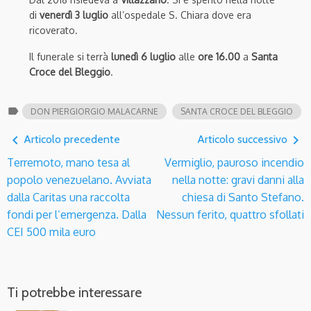
di
venerdì
3 luglio
all’ospedale S. Chiara dove era
ricoverato.
Il funerale si terrà
lunedì 6 luglio
alle
ore 16.00
a
Santa
Croce del Bleggio
.
label
DON PIERGIORGIO MALACARNE
SANTA CROCE DEL BLEGGIO
navigate_before
navigate_next
Articolo precedente
Articolo successivo
Terremoto, mano tesa al
Vermiglio, pauroso incendio
popolo venezuelano. Avviata
nella notte: gravi danni alla
dalla Caritas una raccolta
chiesa di Santo Stefano.
fondi per l’emergenza. Dalla
Nessun ferito, quattro sfollati
CEI 500 mila euro
Ti potrebbe interessare