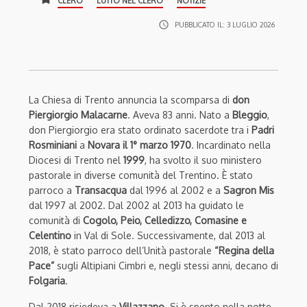
CLERO
LUTTO NEL CLERO
NOTIZIE
access_time
PUBBLICATO IL:
3 LUGLIO 2026
La Chiesa di Trento annuncia la scomparsa di
don
Piergiorgio Malacarne
. Aveva 83 anni. Nato a
Bleggio
,
don Piergiorgio era stato ordinato sacerdote tra i
Padri
Rosminiani
a
Novara il 1° marzo 1970
. Incardinato nella
Diocesi di Trento nel
1999
, ha svolto il suo ministero
pastorale in diverse comunità del Trentino. È stato
parroco a
Transacqua
dal 1996 al 2002 e a
Sagron Mis
dal 1997 al 2002. Dal 2002 al 2013 ha guidato le
comunità di
Cogolo, Peio, Celledizzo, Comasine e
Celentino
in Val di Sole. Successivamente, dal 2013 al
2018, è stato parroco dell’Unità pastorale
“Regina della
Pace”
sugli Altipiani Cimbri e, negli stessi anni, decano di
Folgaria
.
Dal 2018 risiedeva a
Villazzano
. Si è spento nella notte