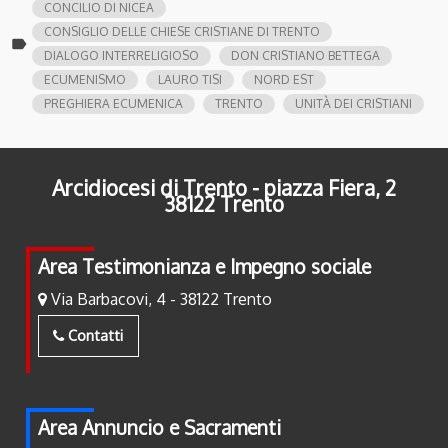
CONCILIO DI NICEA
CONSIGLIO DELLE CHIESE CRISTIANE DI TRENTO
label
DIALOGO INTERRELIGIOSO
DON CRISTIANO BETTEGA
ECUMENISMO
LAURO TISI
NORD EST
PREGHIERA ECUMENICA
TRENTO
UNITÀ DEI CRISTIANI
Arcidiocesi di Trento - piazza Fiera, 2
38122 Trento
Area Testimonianza e Impegno sociale
Via Barbacovi, 4 - 38122 Trento
Contatti
Area Annuncio e Sacramenti