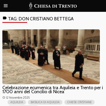
label
TAG:
DON CRISTIANO BETTEGA
Celebrazione ecumenica tra Aquileia e Trento per i
1700 anni del Concilio di Nicea
12 Novembre 2025
access_time
AQUILEIA
BASILICA DI AQUILEIA
CHIESE CRISTIANE