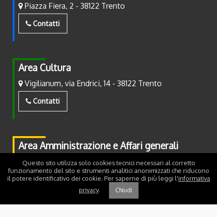
Piazza Fiera, 2 - 38122 Trento
Contatti
Area Cultura
Vigilianum, via Endrici, 14 - 38122 Trento
Contatti
Area Amministrazione e Affari generali
Piazza Fiera, 2 - 38122 Trento
Questo sito utilizza solo cookies tecnici necessari al corretto
funzionamento del sito e strumenti analitici anonimizzati che riducono
il potere identificativo dei cookie. Per saperne di più leggi l'
informativa
Contatti
privacy
.
Chiudi