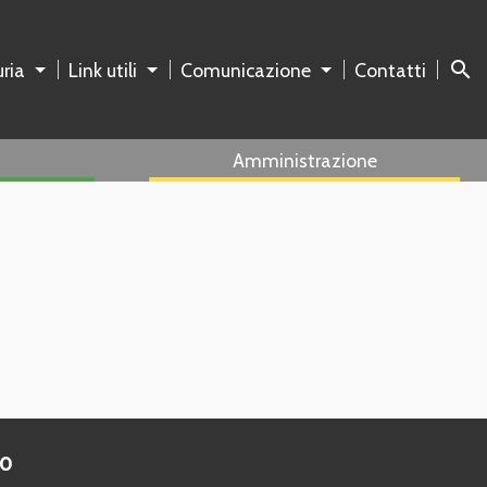
search
ria
Link utili
Comunicazione
Contatti
Amministrazione
to