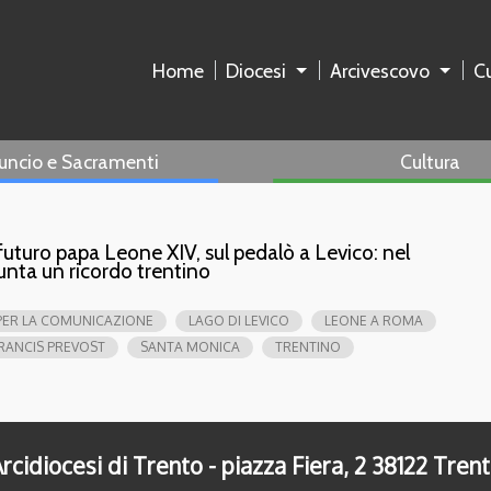
Home
Diocesi
Arcivescovo
Cu
uncio e Sacramenti
Cultura
futuro papa Leone XIV, sul pedalò a Levico: nel
nta un ricordo trentino
PER LA COMUNICAZIONE
LAGO DI LEVICO
LEONE A ROMA
RANCIS PREVOST
SANTA MONICA
TRENTINO
rcidiocesi di Trento - piazza Fiera, 2 38122 Tren