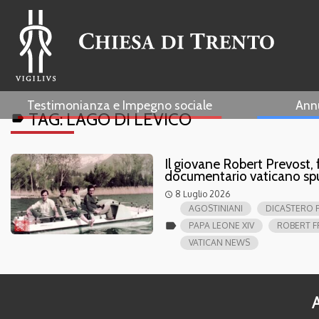
Testimonianza e Impegno sociale
Ann
TAG:
LAGO DI LEVICO
label
Il giovane Robert Prevost, 
documentario vaticano spu
8 Luglio 2026
access_time
AGOSTINIANI
DICASTERO 
label
PAPA LEONE XIV
ROBERT F
VATICAN NEWS
A