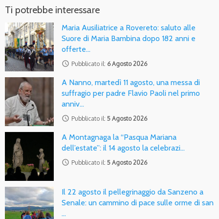
Ti potrebbe interessare
Maria Ausiliatrice a Rovereto: saluto alle
Suore di Maria Bambina dopo 182 anni e
offerte…
access_time
Pubblicato il:
6 Agosto 2026
A Nanno, martedì 11 agosto, una messa di
suffragio per padre Flavio Paoli nel primo
anniv…
access_time
Pubblicato il:
5 Agosto 2026
A Montagnaga la “Pasqua Mariana
dell’estate”: il 14 agosto la celebrazi…
access_time
Pubblicato il:
5 Agosto 2026
Il 22 agosto il pellegrinaggio da Sanzeno a
Senale: un cammino di pace sulle orme di san
…