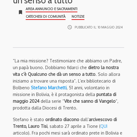
un senso a tutto
AREA ANNUNCIO E SACRAMENTI
bookmark
CATECHESI DI COMUNITÀ
NOTIZIE
access_time
PUBBLICATO IL:
10 MAGGIO 2024
“La mia missione? Testimoniare che abbiamo un Padre,
un papà buono. Dobbiamo fidarci che
dietro la nostra
vita c’è Qualcuno che dà un senso a tutto
. Solo allora
iniziamo a trovare una risposta”. L’ex bibliotecario di
Bolbeno
Stefano Marchetti
, 51 anni, volontario in
missione in Bolivia, è il protagonista della
puntata di
maggio 2024
della serie “
Vite che sanno di Vangelo
“,
prodotta dalla Diocesi di Trento.
Stefano è stato
ordinato diacono
dall’
arcivescovo di
Trento, Lauro Tisi
, sabato 27 aprile a Tione (
QUI
articolo). Fra pochi mesi sarà ordinato prete in Bolivia e