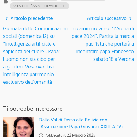
label
VITA CHE SANNO DI VANGELO
navigate_before
navigate_next
Articolo precedente
Articolo successivo
Giornata delle Comunicazioni
In cammino verso “l’Arena di
sociali (domenica 12) su
pace 2024”. Partita la marcia
“Intelligenza artificiale e
pacifista che porterà a
sapienza del cuore”. Papa:
incontrare papa Francesco
l’uomo non sia cibo per
sabato 18 a Verona
algoritmi. Vescovo Tisi:
intelligenza patrimonio
esclusivo dell’umanità
Ti potrebbe interessare
Dalla Val di Fassa alla Bolivia con
l’Associazione Papa Giovanni XXIII. A “Vi…
access_time
Pubblicato il:
22 Maggio 2025