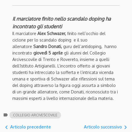
Il marciatore finito nello scandalo doping ha
incontrato gli studenti
Il marciatore
Alex Schwazer,
finito nell’occhio del
ciclone per lo scandalo doping e il suo
allenatore
Sandro Donati,
guru dell’antidoping, hanno
incontrato
giovedì 5 aprile
gli alunni del Collegio
Arcivescovile di Trento e Rovereto, insieme a quelli
dell’Istituto Artigianelli. L’incontro offerto ai giovani
studenti ha intrecciato la sofferta e l’intricata vicenda
umana e sportiva di Schwazer alle riflessioni sul tema
del doping attraverso la figura oggi assurta a simbolo
di un grande allenatore, come Donati, riconosciuto tra i
massimi esperti a livello internazionale della materia.
label
COLLEGIO ARCIVESCOVILE
navigate_before
navigate_next
Articolo precedente
Articolo successivo