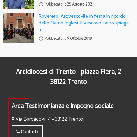
access_time
Pubblicato il:
25 Agosto 2021
Rovereto, Arcivescovile in festa in ricordo
delle Dame Inglesi. Il vescovo Lauro spiega
a…
access_time
Pubblicato il:
9 Ottobre 2019
Arcidiocesi di Trento - piazza Fiera, 2
38122 Trento
Area Testimonianza e Impegno sociale
Via Barbacovi, 4 - 38122 Trento
Contatti