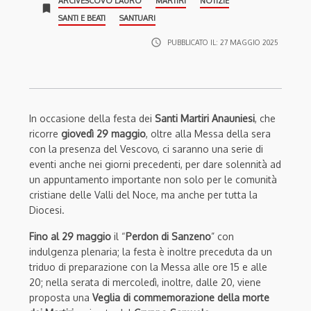
ARCIVESCOVO LAURO
MARTIRI
NOTIZIE
bookmark
SANTI E BEATI
SANTUARI
access_time
PUBBLICATO IL:
27 MAGGIO 2025
In occasione della festa dei
Santi Martiri Anauniesi
, che
ricorre
giovedì 29 maggio
, oltre alla Messa della sera
con la presenza del Vescovo, ci saranno una serie di
eventi anche nei giorni precedenti, per dare solennità ad
un appuntamento importante non solo per le comunità
cristiane delle Valli del Noce, ma anche per tutta la
Diocesi.
Fino al 29 maggio
il “
Perdon di Sanzeno
” con
indulgenza plenaria; la festa è inoltre preceduta da un
triduo di preparazione con la Messa alle ore 15 e alle
20; nella serata di mercoledì, inoltre, dalle 20, viene
proposta una
Veglia di commemorazione della morte