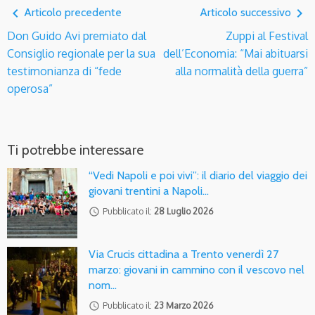
navigate_before
navigate_next
Articolo precedente
Articolo successivo
Don Guido Avi premiato dal
Zuppi al Festival
Consiglio regionale per la sua
dell’Economia: “Mai abituarsi
testimonianza di “fede
alla normalità della guerra”
operosa”
Ti potrebbe interessare
“Vedi Napoli e poi vivi”: il diario del viaggio dei
giovani trentini a Napoli…
access_time
Pubblicato il:
28 Luglio 2026
Via Crucis cittadina a Trento venerdì 27
marzo: giovani in cammino con il vescovo nel
nom…
access_time
Pubblicato il:
23 Marzo 2026