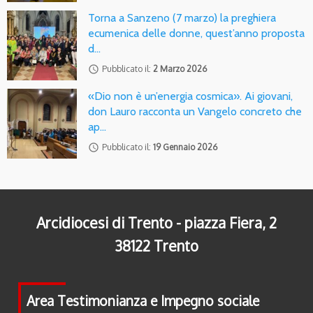
Torna a Sanzeno (7 marzo) la preghiera
ecumenica delle donne, quest’anno proposta
d…
access_time
Pubblicato il:
2 Marzo 2026
«Dio non è un’energia cosmica». Ai giovani,
don Lauro racconta un Vangelo concreto che
ap…
access_time
Pubblicato il:
19 Gennaio 2026
Arcidiocesi di Trento - piazza Fiera, 2
38122 Trento
Area Testimonianza e Impegno sociale