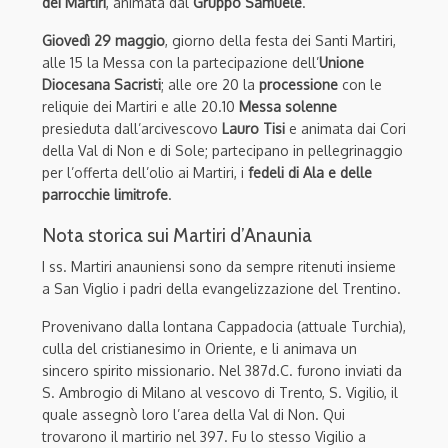
dei Martiri
, animata dal
Gruppo Samuele
.
Giovedì 29 maggio
, giorno della festa dei Santi Martiri,
alle 15 la Messa con la partecipazione dell’
Unione
Diocesana Sacristi
; alle ore 20 la
processione
con le
reliquie dei Martiri e alle 20.10
Messa solenne
presieduta dall’arcivescovo
Lauro Tisi
e animata dai Cori
della Val di Non e di Sole; partecipano in pellegrinaggio
per l’offerta dell’olio ai Martiri, i
fedeli di Ala e delle
parrocchie limitrofe
.
Nota storica sui Martiri d’Anaunia
I ss. Martiri anauniensi sono da sempre ritenuti insieme
a San Viglio i padri della evangelizzazione del Trentino.
Provenivano dalla lontana Cappadocia (attuale Turchia),
culla del cristianesimo in Oriente, e li animava un
sincero spirito missionario. Nel 387d.C. furono inviati da
S. Ambrogio di Milano al vescovo di Trento, S. Vigilio, il
quale assegnò loro l’area della Val di Non. Qui
trovarono il martirio nel 397. Fu lo stesso Vigilio a