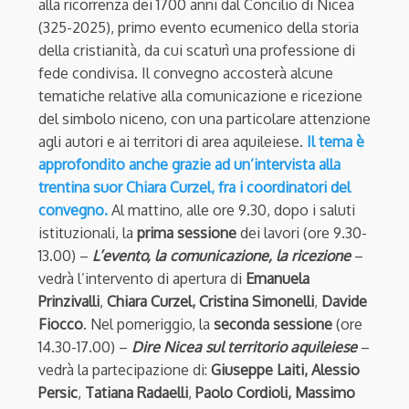
alla ricorrenza dei 1700 anni dal Concilio di Nicea
(325-2025), primo evento ecumenico della storia
della cristianità, da cui scaturì una professione di
fede condivisa. Il convegno accosterà alcune
tematiche relative alla comunicazione e ricezione
del simbolo niceno, con una particolare attenzione
agli autori e ai territori di area aquileiese.
Il tema è
approfondito anche grazie ad un’intervista alla
trentina suor Chiara Curzel, fra i coordinatori del
convegno.
Al mattino, alle ore 9.30, dopo i saluti
istituzionali, la
prima sessione
dei lavori (ore 9.30-
13.00) –
L’evento, la comunicazione, la ricezione
–
vedrà l’intervento di apertura di
Emanuela
Prinzivalli
,
Chiara Curzel,
Cristina Simonelli
,
Davide
Fiocco
. Nel pomeriggio, la
seconda sessione
(ore
14.30-17.00) –
Dire Nicea sul territorio aquileiese
–
vedrà la partecipazione di:
Giuseppe Laiti,
Alessio
Persic
,
Tatiana Radaelli
,
Paolo Cordioli,
Massimo