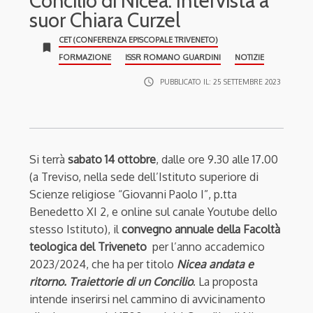
Concilio di Nicea. Intervista a
suor Chiara Curzel
CET (CONFERENZA EPISCOPALE TRIVENETO)
bookmark
FORMAZIONE
ISSR ROMANO GUARDINI
NOTIZIE
access_time
PUBBLICATO IL:
25 SETTEMBRE 2023
Si terrà
sabato 14 ottobre
, dalle ore 9.30 alle 17.00
(a Treviso, nella sede dell’Istituto superiore di
Scienze religiose “Giovanni Paolo I”, p.tta
Benedetto XI 2, e online sul canale Youtube dello
stesso Istituto), il
convegno annuale della Facoltà
teologica del Triveneto
per l’anno accademico
2023/2024, che ha per titolo
Nicea andata e
ritorno. Traiettorie di un Concilio
. La proposta
intende inserirsi nel cammino di avvicinamento