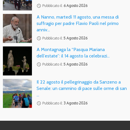
access_time
Pubblicato il:
6 Agosto 2026
A Nanno, martedì 11 agosto, una messa di
suffragio per padre Flavio Paoli nel primo
anniv…
access_time
Pubblicato il:
5 Agosto 2026
A Montagnaga la “Pasqua Mariana
dell’estate”: il 14 agosto la celebrazi…
access_time
Pubblicato il:
5 Agosto 2026
Il 22 agosto il pellegrinaggio da Sanzeno a
Senale: un cammino di pace sulle orme di san
…
access_time
Pubblicato il:
3 Agosto 2026