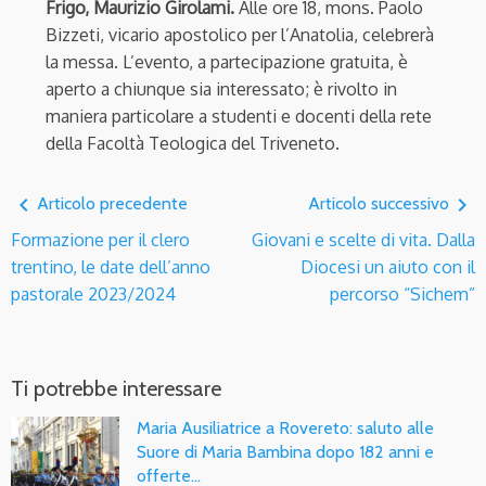
Frigo,
Maurizio Girolami.
Alle ore 18, mons. Paolo
Bizzeti, vicario apostolico per l’Anatolia, celebrerà
la messa. L’evento, a partecipazione gratuita, è
aperto a chiunque sia interessato; è rivolto in
maniera particolare a studenti e docenti della rete
della Facoltà Teologica del Triveneto.
navigate_before
navigate_next
Articolo precedente
Articolo successivo
Formazione per il clero
Giovani e scelte di vita. Dalla
trentino, le date dell’anno
Diocesi un aiuto con il
pastorale 2023/2024
percorso “Sichem”
Ti potrebbe interessare
Maria Ausiliatrice a Rovereto: saluto alle
Suore di Maria Bambina dopo 182 anni e
offerte…